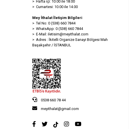
> Hafta içi: 10.00 ile 18.00
> Cumartesi: 10.00 ile 14.00
Mey İthalat İletişim Bilgileri
> Tel No: 0 (538) 660 7844
> WhatsApp: 0 (538) 660 7844
> E-Mail:
iletisim@meyithalat.com
> Adres : İkitelli Organize Sanayi Bölgesi Mah
Başakşehir / İSTANBUL
0538 660 78 44
meyithalat@gmail.com