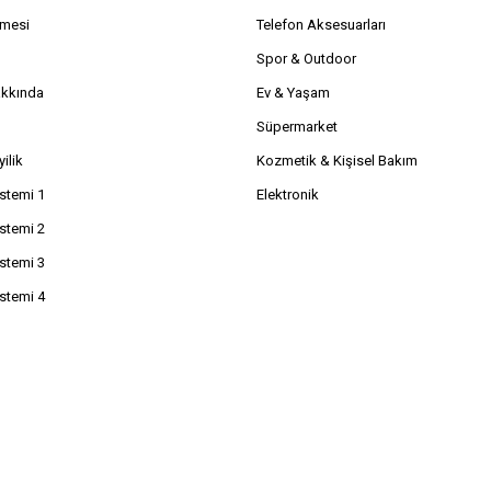
şmesi
Telefon Aksesuarları
Spor & Outdoor
akkında
Ev & Yaşam
Süpermarket
ilik
Kozmetik & Kişisel Bakım
istemi 1
Elektronik
istemi 2
istemi 3
istemi 4