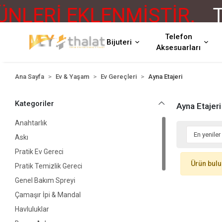
LERİ EKLENMİŞTİR.
TÜ
Telefon
Bijuteri
Aksesuarları
Ana Sayfa
Ev & Yaşam
Ev Gereçleri
Ayna Etajeri
Kategoriler
Ayna Etajeri
Anahtarlık
Askı
Pratik Ev Gereci
Ürün bul
Pratik Temizlik Gereci
Genel Bakım Spreyi
Çamaşır İpi & Mandal
Havluluklar