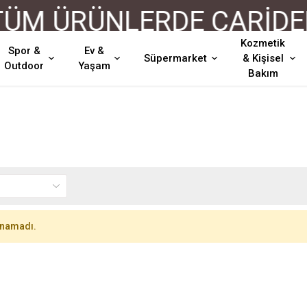
M ÜRÜNLERDE CARİDEN 
Kozmetik
Spor &
Ev &
Süpermarket
& Kişisel
Outdoor
Yaşam
Bakım
unamadı.