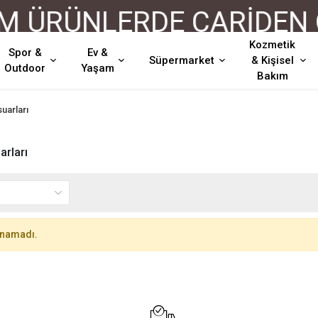
 ÜRÜNLERDE CARİDEN Ö
Kozmetik
Spor &
Ev &
Süpermarket
& Kişisel
Outdoor
Yaşam
Bakım
uarları
arları
unamadı.