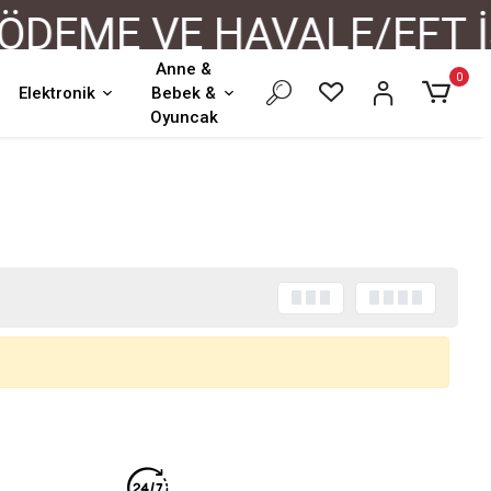
DEME VE HAVALE/EFT İŞ
Anne &
0
Elektronik
Bebek &
Oyuncak