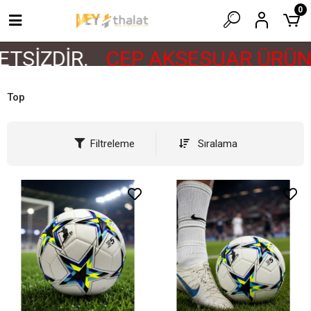
0
TSİZDİR.
CEP AKSESUAR ÜRÜNL
Top
Filtreleme
Sıralama