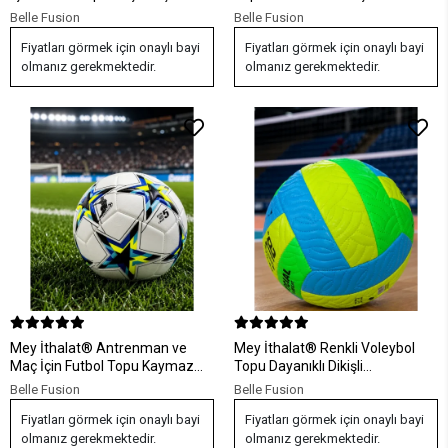
Yüzeyli Spor Topu
Kullanımına Uygun
Belle Fusion
Belle Fusion
Fiyatları görmek için onaylı bayi
Fiyatları görmek için onaylı bayi
olmanız gerekmektedir.
olmanız gerekmektedir.
Mey İthalat® Antrenman ve
Mey İthalat® Renkli Voleybol
Maç İçin Futbol Topu Kaymaz
Topu Dayanıklı Dikişli
Yüzeyli Dengeli Sekme Yapısı
Antrenman ve Maç Topu
Belle Fusion
Belle Fusion
Fiyatları görmek için onaylı bayi
Fiyatları görmek için onaylı bayi
olmanız gerekmektedir.
olmanız gerekmektedir.