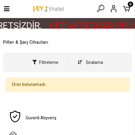
0
ETSİZDİR.
CEP AKSESUAR ÜRÜN
Piller & Şarj Cihazları
Filtreleme
Sıralama
Ürün bulunamadı.
Güvenli Alışveriş