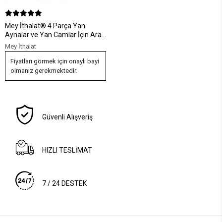
Mey İthalat® 4 Parça Yan
Aynalar ve Yan Camlar İçin Araç
Ayna Yağmur Kaydırıcı ve Cam
Mey İthalat
Buğu Önleyici Film Seti
Fiyatları görmek için onaylı bayi
olmanız gerekmektedir.
Güvenli Alışveriş
HIZLI TESLİMAT
7 / 24 DESTEK