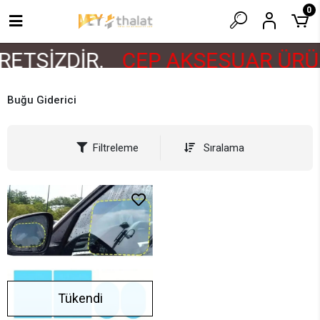
0
ETSİZDİR.
CEP AKSESUAR ÜRÜN
Buğu Giderici
Filtreleme
Sıralama
Tükendi