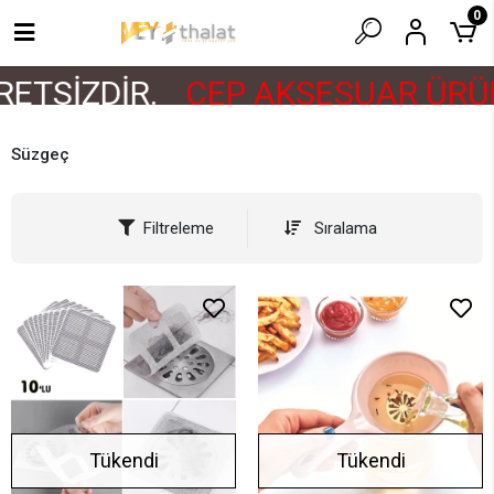
0
ETSİZDİR.
CEP AKSESUAR ÜRÜN
Süzgeç
Filtreleme
Sıralama
Tükendi
Tükendi