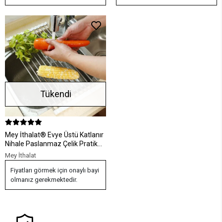
Tükendi
Mey İthalat® Evye Üstü Katlanır
Nihale Paslanmaz Çelik Pratik
Sebze Meyve Bulaşık Kurutma
Mey İthalat
Süzgeci
Fiyatları görmek için onaylı bayi
olmanız gerekmektedir.