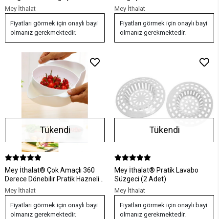
Hepsi Bir Arada
Haşlama Ve Kızartma Maşası
Mey İthalat
Mey İthalat
Fiyatları görmek için onaylı bayi
Fiyatları görmek için onaylı bayi
olmanız gerekmektedir.
olmanız gerekmektedir.
Tükendi
Tükendi
Mey İthalat® Çok Amaçlı 360
Mey İthalat® Pratik Lavabo
Derece Dönebilir Pratik Hazneli
Süzgeci (2 Adet)
Mutfak Süzgeç Elek
Mey İthalat
Mey İthalat
Fiyatları görmek için onaylı bayi
Fiyatları görmek için onaylı bayi
olmanız gerekmektedir.
olmanız gerekmektedir.