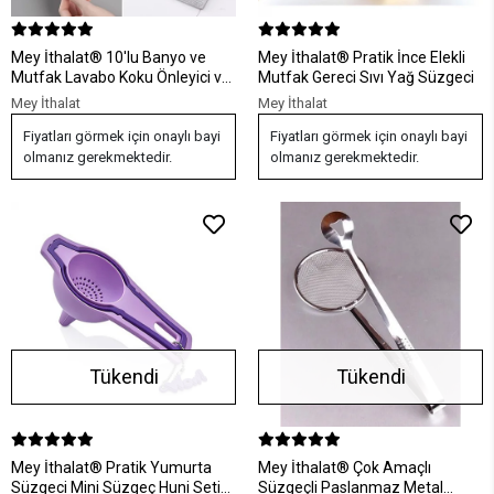
Mey İthalat® 10'lu Banyo ve
Mey İthalat® Pratik İnce Elekli
Mutfak Lavabo Koku Önleyici ve
Mutfak Gereci Sıvı Yağ Süzgeci
Haşere Böcek Önleyici Gider
Mey İthalat
Mey İthalat
Filtresi
Fiyatları görmek için onaylı bayi
Fiyatları görmek için onaylı bayi
olmanız gerekmektedir.
olmanız gerekmektedir.
Tükendi
Tükendi
Mey İthalat® Pratik Yumurta
Mey İthalat® Çok Amaçlı
Süzgeci Mini Süzgeç Huni Seti
Süzgeçli Paslanmaz Metal