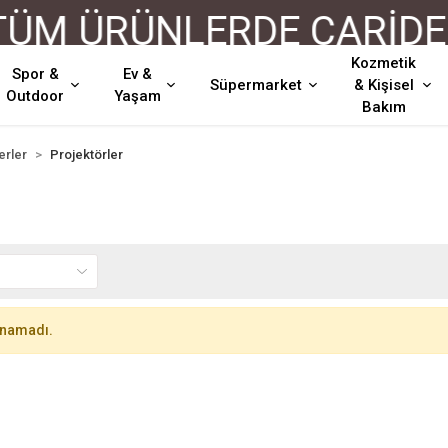
ÜM ÜRÜNLERDE CARİDEN
Kozmetik
Spor &
Ev &
Süpermarket
& Kişisel
Outdoor
Yaşam
Bakım
erler
Projektörler
r
unamadı.