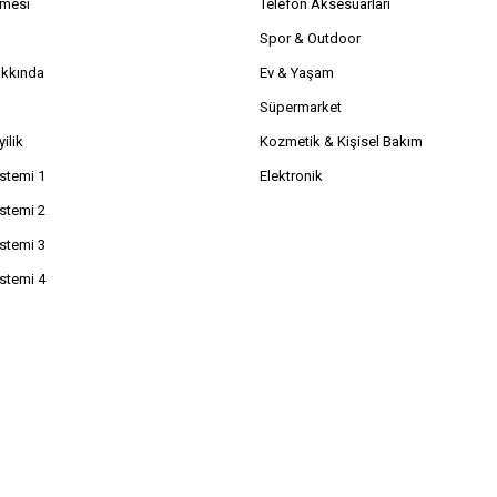
şmesi
Telefon Aksesuarları
Spor & Outdoor
akkında
Ev & Yaşam
Süpermarket
ilik
Kozmetik & Kişisel Bakım
istemi 1
Elektronik
istemi 2
istemi 3
istemi 4