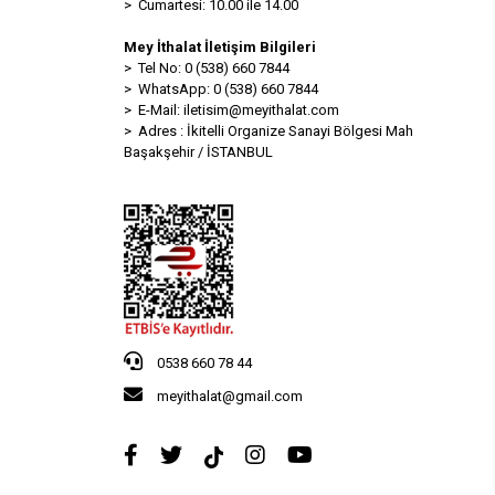
> Cumartesi: 10.00 ile 14.00
Mey İthalat İletişim Bilgileri
> Tel No: 0 (538) 660 7844
> WhatsApp: 0 (538) 660 7844
> E-Mail:
iletisim@meyithalat.com
> Adres : İkitelli Organize Sanayi Bölgesi Mah
Başakşehir / İSTANBUL
0538 660 78 44
meyithalat@gmail.com