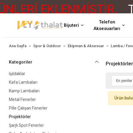
NLERİ EKLENMİŞTİR.
T
Telefon
Bijuteri
Aksesuarları
Ana Sayfa
Spor & Outdoor
Ekipman & Aksesuar
Lamba / Fen
Kategoriler
Projektörle
Işıldaklar
Kafa Lambaları
Kamp Lambaları
Ürün bul
Metal Fenerler
Pille Çalışan Fenerler
Projektörler
Şarjlı Spot Fenerler