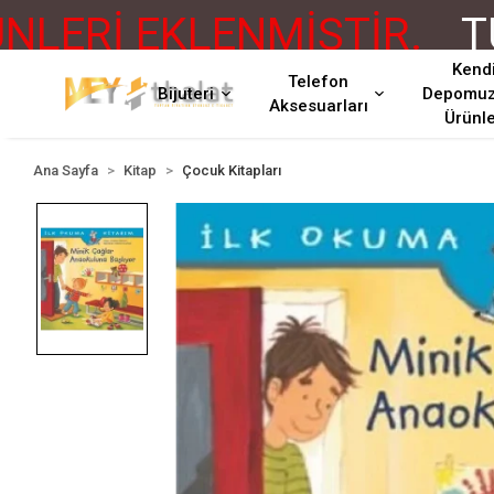
ERİ EKLENMİŞTİR.
TÜM
Kend
Telefon
Bijuteri
Depomu
Aksesuarları
Ürünl
Ana Sayfa
Kitap
Çocuk Kitapları