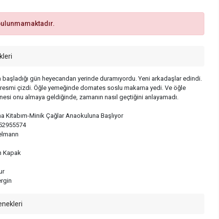
bulunmamaktadır.
kleri
 başladığı gün heyecandan yerinde duramıyordu. Yeni arkadaşlar edindi.
resmi çizdi. Öğle yemeğinde domates soslu makarna yedi. Ve öğle
nesi onu almaya geldiğinde, zamanın nasıl geçtiğini anlayamadı.
ma Kitabım-Minik Çağlar Anaokuluna Başlıyor
52955574
ielmann
n Kapak
ur
ergin
enekleri