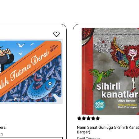
Narın Sanat Günlüğü 5 -Sihirli Kanatlar (Aliye
Eğlen Öğren Annelere
Berger)
Dstil Tasarım
Dstil Tasarım