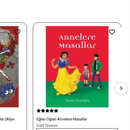
 Masallar
Kinra Girls 7 - İlk Aşk
Dstil Tasarım