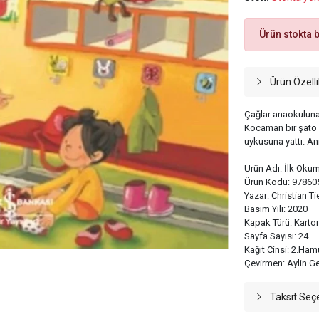
Ürün stokta 
Ürün Özelli
Çağlar anaokuluna
Kocaman bir şato 
uykusuna yattı. An
Ürün Adı: İlk Oku
Ürün Kodu: 97860
Yazar: Christian T
Basım Yılı: 2020
Kapak Türü: Karto
Sayfa Sayısı: 24
Kağıt Cinsi: 2.Ham
Çevirmen: Aylin G
Taksit Seç