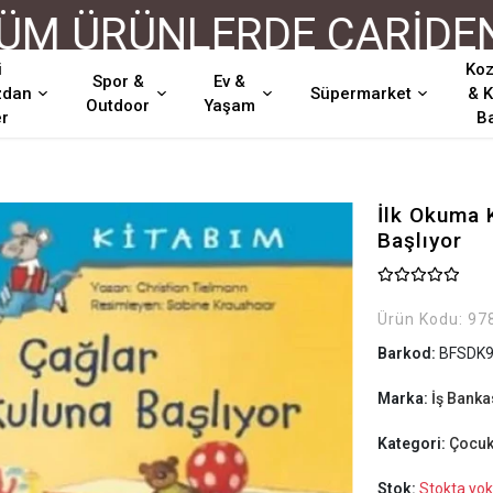
 ÜRÜNLERDE CARİDEN Ö
i
Koz
Spor &
Ev &
zdan
Süpermarket
& K
Outdoor
Yaşam
er
B
İlk Okuma 
Başlıyor
Ürün Kodu:
97
Barkod:
BFSDK9
Marka:
İş Bankas
Kategori:
Çocuk 
Stok:
Stokta yok