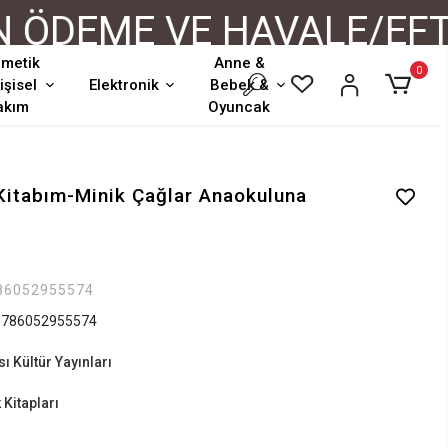
DEME VE HAVALE/EFT İŞ
metik
Anne &
0
işisel
Elektronik
Bebek &
akım
Oyuncak
Kitabım-Minik Çağlar Anaokuluna
86052955574
786052955574
ı Kültür Yayınları
Kitapları