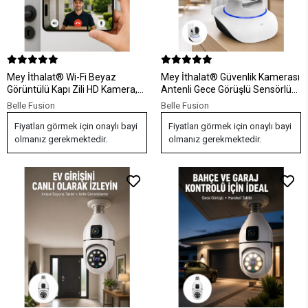
Mey İthalat® Wi-Fi Beyaz
Mey İthalat® Güvenlik Kamerası
Görüntülü Kapı Zili HD Kamera,
Antenli Gece Görüşlü Sensörlü
Gece Görüşü ve Çift Yönlü
Harekete Duyarlı Yeni Nesil
Belle Fusion
Belle Fusion
Konuşma Özellikli
Fiyatları görmek için onaylı bayi
Fiyatları görmek için onaylı bayi
olmanız gerekmektedir.
olmanız gerekmektedir.