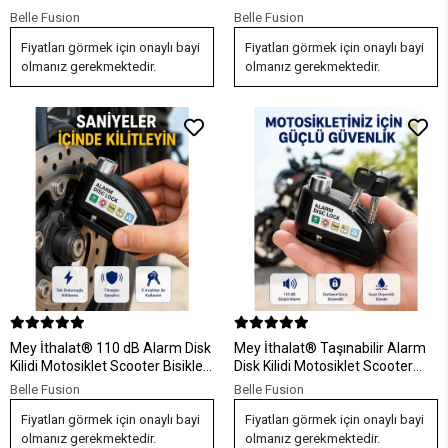
Bisiklet Güvenlik Yeni Nesil
Bisiklet İçin Güvenlik Yeni Nesil
Belle Fusion
Belle Fusion
Fiyatları görmek için onaylı bayi
Fiyatları görmek için onaylı bayi
olmanız gerekmektedir.
olmanız gerekmektedir.
Mey İthalat® 110 dB Alarm Disk
Mey İthalat® Taşınabilir Alarm
Kilidi Motosiklet Scooter Bisiklet
Disk Kilidi Motosiklet Scooter
Güvenlik Yeni Nesil
Bisiklet Güvenlik Yeni Nesil
Belle Fusion
Belle Fusion
Fiyatları görmek için onaylı bayi
Fiyatları görmek için onaylı bayi
olmanız gerekmektedir.
olmanız gerekmektedir.