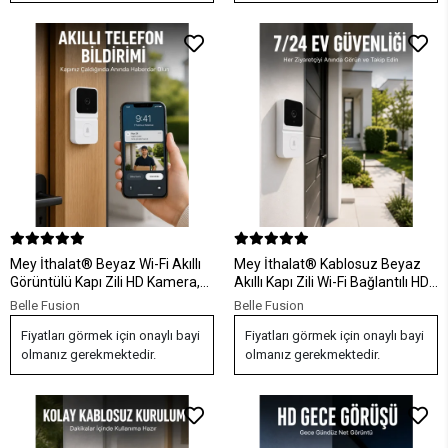
Mey İthalat® Beyaz Wi-Fi Akıllı
Mey İthalat® Kablosuz Beyaz
Görüntülü Kapı Zili HD Kamera,
Akıllı Kapı Zili Wi-Fi Bağlantılı HD
Gece Görüşü ve Telefon
Kameralı Ev Güvenlik Sistemi
Belle Fusion
Belle Fusion
Bildirimli Kablosuz Kapı Zili
Fiyatları görmek için onaylı bayi
Fiyatları görmek için onaylı bayi
olmanız gerekmektedir.
olmanız gerekmektedir.