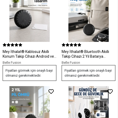
Mey İthalat® Kablosuz Akıllı
Mey İthalat® Bluetooth Akıllı
Konum Takip Cihazı Android ve
Takip Cihazı 2 Yıl Batarya
iPhone Uyumlu Mini GPS Bulucu
Ömürlü Çocuk Evcil Hayvan Valiz
Belle Fusion
Belle Fusion
Takip Cihazı
Fiyatları görmek için onaylı bayi
Fiyatları görmek için onaylı bayi
olmanız gerekmektedir.
olmanız gerekmektedir.