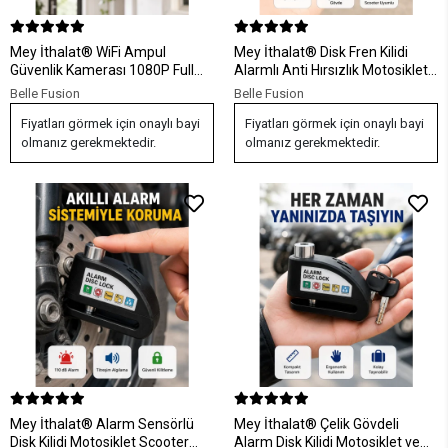
Mey İthalat® WiFi Ampul
Mey İthalat® Disk Fren Kilidi
Güvenlik Kamerası 1080P Full
Alarmlı Anti Hırsızlık Motosiklet
HD Gece Görüşlü ve Hareket
Scooter Bisiklet Yeni Nesil
Belle Fusion
Belle Fusion
Algılamalı
Fiyatları görmek için onaylı bayi
Fiyatları görmek için onaylı bayi
olmanız gerekmektedir.
olmanız gerekmektedir.
Mey İthalat® Alarm Sensörlü
Mey İthalat® Çelik Gövdeli
Disk Kilidi Motosiklet Scooter
Alarm Disk Kilidi Motosiklet ve