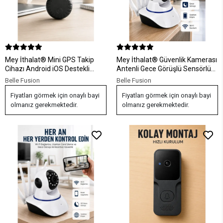
Mey İthalat® Mini GPS Takip
Mey İthalat® Güvenlik Kamerası
Cihazı Android iOS Destekli
Antenli Gece Görüşlü Sensörlü
Çanta Cüzdan Araç ve Valiz
Harekete Duyarlı Yeni Nesil
Belle Fusion
Belle Fusion
Konum Bulucu
Fiyatları görmek için onaylı bayi
Fiyatları görmek için onaylı bayi
olmanız gerekmektedir.
olmanız gerekmektedir.