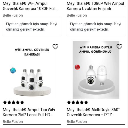
Mey İthalat® WiFi Ampul
Mey İthalat® 1080P WiFi Ampul
Güvenlik Kamerası 1080P Full
Kamera Uzaktan Erişimli
HD Gece Görüşlü ve Hareket
Hareket Sensörlü Gece Görüşlü
Belle Fusion
Belle Fusion
Algılamalı
Fiyatları görmek için onaylı bayi
Fiyatları görmek için onaylı bayi
olmanız gerekmektedir.
olmanız gerekmektedir.
Mey İthalat® Ampul Tipi WiFi
Mey İthalat® Akıllı Duylu 360°
Kamera 2MP Lensli Full HD
Güvenlik Kamerası – PTZ
Görüntü ve Akıllı Hareket
Özellikli, Uzaktan Kontrollü Akıllı
Belle Fusion
Belle Fusion
Algılama
Kamera