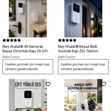
Mey İthalat® HD Kameralı
Mey İthalat® Beyaz Akıllı
Beyaz Görüntülü Kapı Zili Çift
Güvenlik Kapı Zili | Telefon
Yönlü Sesli Wi-Fi Akıllı Kapı Zili
Kontrollü Wi-Fi Görüntülü Kapı
Belle Fusion
Belle Fusion
Zili
Fiyatları görmek için onaylı bayi
Fiyatları görmek için onaylı bayi
olmanız gerekmektedir.
olmanız gerekmektedir.