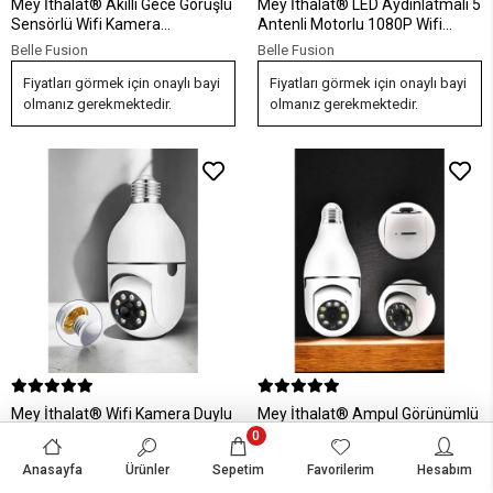
Mey İthalat® Akıllı Gece Görüşlü
Mey İthalat® LED Aydınlatmalı 5
Sensörlü Wifi Kamera
Antenli Motorlu 1080P Wifi
Telefondan Takip Edilebilir
Kamera Sensörlü
Belle Fusion
Belle Fusion
Fiyatları görmek için onaylı bayi
Fiyatları görmek için onaylı bayi
olmanız gerekmektedir.
olmanız gerekmektedir.
Mey İthalat® Wifi Kamera Duylu
Mey İthalat® Ampul Görünümlü
Ampul Görünümlü 360 Derece
Güvenlik Kamerası Duylu Wifi
0
Dönebilen Ev Kamerası
Kamerası Dönebilen
Belle Fusion
Belle Fusion
Anasayfa
Ürünler
Sepetim
Favorilerim
Hesabım
Fiyatları görmek için onaylı bayi
Fiyatları görmek için onaylı bayi