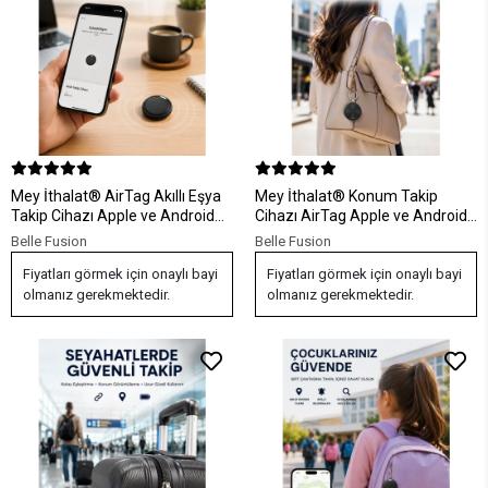
Mey İthalat® AirTag Akıllı Eşya
Mey İthalat® Konum Takip
Takip Cihazı Apple ve Android
Cihazı AirTag Apple ve Android
Uyumlu Uzun Pil Ömürlü
Uyumlu Akıllı Eşya Bulucu
Belle Fusion
Belle Fusion
Fiyatları görmek için onaylı bayi
Fiyatları görmek için onaylı bayi
olmanız gerekmektedir.
olmanız gerekmektedir.