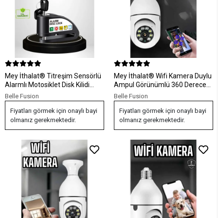
Mey İthalat® Titreşim Sensörlü
Mey İthalat® Wifi Kamera Duylu
Alarmlı Motosiklet Disk Kilidi
Ampul Görünümlü 360 Derece
14mm Çelik Çift Kilitleme
Dönebilen Ev Kamerası
Belle Fusion
Belle Fusion
Fiyatları görmek için onaylı bayi
Fiyatları görmek için onaylı bayi
olmanız gerekmektedir.
olmanız gerekmektedir.