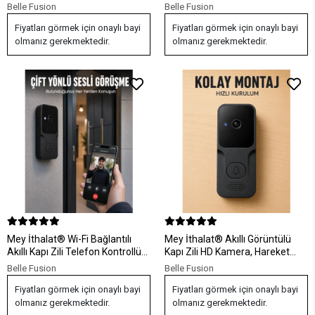
Güvenlik Kameralı Kapı Zili
Görüntülü Kapı Zili
Belle Fusion
Belle Fusion
Fiyatları görmek için onaylı bayi
Fiyatları görmek için onaylı bayi
olmanız gerekmektedir.
olmanız gerekmektedir.
Mey İthalat® Wi-Fi Bağlantılı
Mey İthalat® Akıllı Görüntülü
Akıllı Kapı Zili Telefon Kontrollü
Kapı Zili HD Kamera, Hareket
HD Güvenlik Sistemi
Bildirimi ve Kablosuz Kurulum
Belle Fusion
Belle Fusion
Fiyatları görmek için onaylı bayi
Fiyatları görmek için onaylı bayi
olmanız gerekmektedir.
olmanız gerekmektedir.