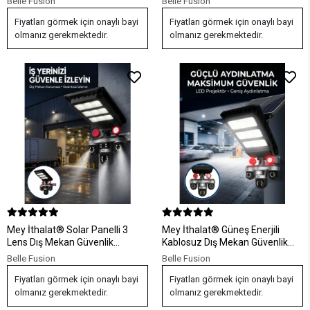
Belle Fusion
Belle Fusion
Nesil
Koruma Sistemi
Fiyatları görmek için onaylı bayi
Fiyatları görmek için onaylı bayi
olmanız gerekmektedir.
olmanız gerekmektedir.
Mey İthalat® Solar Panelli 3
Mey İthalat® Güneş Enerjili
Lens Dış Mekan Güvenlik
Kablosuz Dış Mekan Güvenlik
Kamerası Hareket Algılamalı
Kamerası Gece Görüşlü LED
Belle Fusion
Belle Fusion
LED Aydınlatmalı
Projektörlü
Fiyatları görmek için onaylı bayi
Fiyatları görmek için onaylı bayi
olmanız gerekmektedir.
olmanız gerekmektedir.