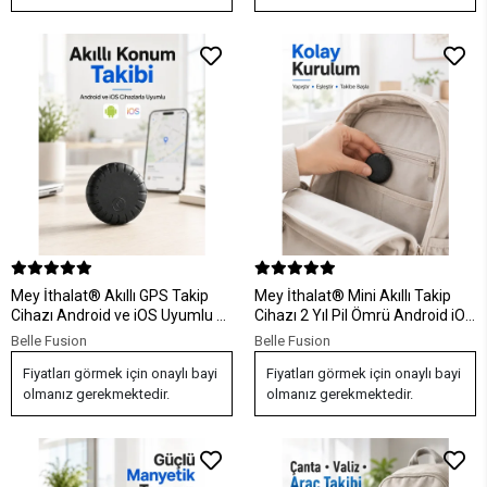
Mey İthalat® Akıllı GPS Takip
Mey İthalat® Mini Akıllı Takip
Cihazı Android ve iOS Uyumlu 2
Cihazı 2 Yıl Pil Ömrü Android iOS
Yıl Pil Ömürlü Mini Konum
Uyumlu Çanta Araç Valiz Takip
Belle Fusion
Belle Fusion
Bulucu
Aparatı
Fiyatları görmek için onaylı bayi
Fiyatları görmek için onaylı bayi
olmanız gerekmektedir.
olmanız gerekmektedir.