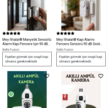
Mey İthalat® Manyetik Sensörlü
Mey İthalat® Kapı Alarmı
Alarm Kapı Pencere İçin 90 dB
Pencere Sensörü 90 dB Sesli
Güçlü Sesli Uyarı Sistemi
Güvenlik Sistemi Kolay Montajlı
Belle Fusion
Belle Fusion
Fiyatları görmek için onaylı bayi
Fiyatları görmek için onaylı bayi
olmanız gerekmektedir.
olmanız gerekmektedir.