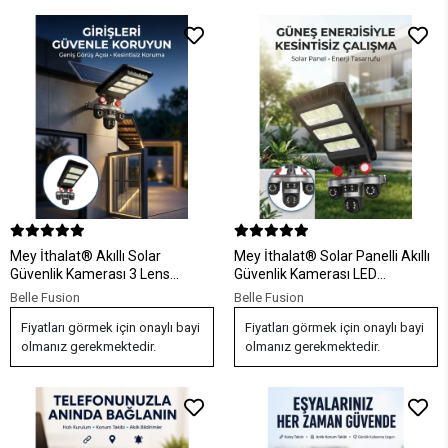
Mey İthalat® Akıllı Solar
Mey İthalat® Solar Panelli Akıllı
Güvenlik Kamerası 3 Lens
Güvenlik Kamerası LED
Hareket Takip Özellikli Dış Ortam
Projektörlü
Belle Fusion
Belle Fusion
Kamera
Fiyatları görmek için onaylı bayi
Fiyatları görmek için onaylı bayi
olmanız gerekmektedir.
olmanız gerekmektedir.