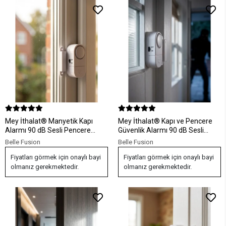
Mey İthalat® Manyetik Kapı
Mey İthalat® Kapı ve Pencere
Alarmı 90 dB Sesli Pencere
Güvenlik Alarmı 90 dB Sesli
Güvenlik Alarmı Kolay Kurulumlu
Manyetik Sensörlü Taşınabilir
Belle Fusion
Belle Fusion
Fiyatları görmek için onaylı bayi
Fiyatları görmek için onaylı bayi
olmanız gerekmektedir.
olmanız gerekmektedir.