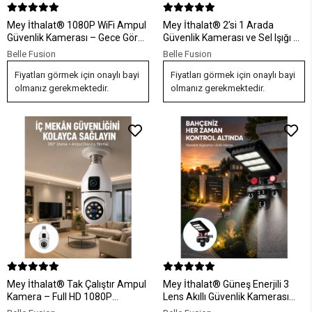
Mey İthalat® 1080P WiFi Ampul
Mey İthalat® 2’si 1 Arada
Güvenlik Kamerası – Gece Görüş
Güvenlik Kamerası ve Sel Işığı –
& Uzaktan Erişim Yeni Nesil
Kablosuz Akıllı Kamera Yeni
Belle Fusion
Belle Fusion
Nesil
Fiyatları görmek için onaylı bayi
Fiyatları görmek için onaylı bayi
olmanız gerekmektedir.
olmanız gerekmektedir.
Mey İthalat® Tak Çalıştır Ampul
Mey İthalat® Güneş Enerjili 3
Kamera – Full HD 1080P
Lens Akıllı Güvenlik Kamerası
Kablosuz Güvenlik Çözümü Yeni
LED Projektörlü Dış Mekan