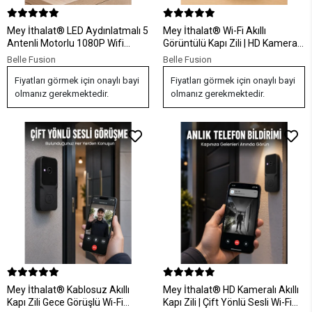
Mey İthalat® LED Aydınlatmalı 5
Mey İthalat® Wi-Fi Akıllı
Antenli Motorlu 1080P Wifi
Görüntülü Kapı Zili | HD Kamera,
Kamera Sensörlü Yeni Nesil
Gece Görüşü ve Telefon
Belle Fusion
Belle Fusion
Bildirimli
Fiyatları görmek için onaylı bayi
Fiyatları görmek için onaylı bayi
olmanız gerekmektedir.
olmanız gerekmektedir.
Mey İthalat® Kablosuz Akıllı
Mey İthalat® HD Kameralı Akıllı
Kapı Zili Gece Görüşlü Wi-Fi
Kapı Zili | Çift Yönlü Sesli Wi-Fi