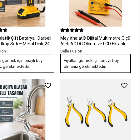
lat® Çift Bataryalı Darbeli
Mey İthalat® Dijital Multimetre Ölçü
atkap Seti – Metal Dişli, 24
Aleti AC DC Ölçüm ve LCD Ekranlı
sesuar ve LED Işıklı
Yeni Nesil
sion
Belle Fusion
rı görmek için onaylı bayi
Fiyatları görmek için onaylı bayi
z gerekmektedir.
olmanız gerekmektedir.