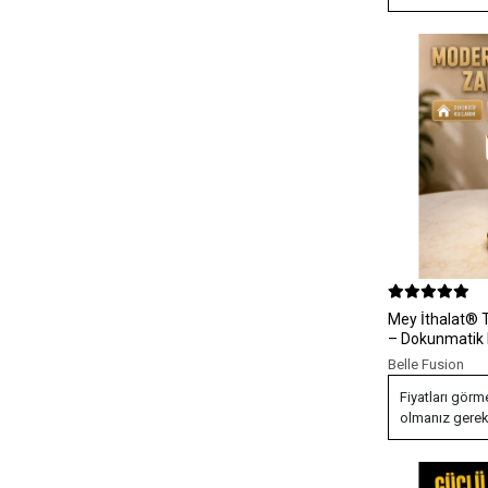
Mey İthalat® 
– Dokunmatik 
Kullanım, Meta
Belle Fusion
Fiyatları görm
olmanız gerek