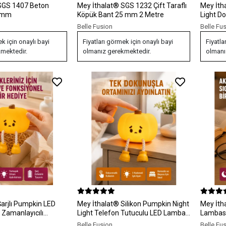
SGS 1407 Beton
Mey İthalat® SGS 1232 Çift Taraflı
Mey İth
7 mm
Köpük Bant 25 mm 2 Metre
Light Do
Lambası
Belle Fusion
Belle Fu
ek için onaylı bayi
Fiyatları görmek için onaylı bayi
Fiyatla
mektedir.
olmanız gerekmektedir.
olmanı
arjlı Pumpkin LED
Mey İthalat® Silikon Pumpkin Night
Mey İth
Zamanlayıcılı
Light Telefon Tutuculu LED Lamba
Lambası 
ni Nesil
Yeni Nesil
Yeni Nes
Belle Fusion
Belle Fu