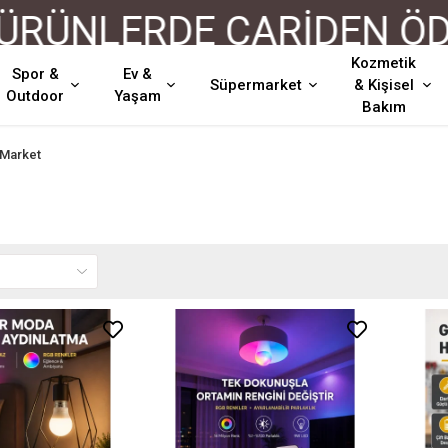
LERDE CARİDEN ÖDEME V
Kozmetik
Spor &
Ev &
Süpermarket
& Kişisel
Outdoor
Yaşam
Bakım
 Market