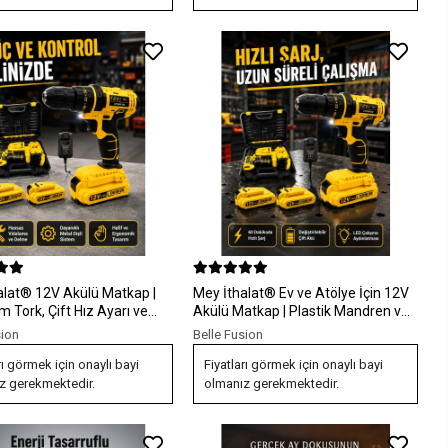
alat® 12V Akülü Matkap |
Mey İthalat® Ev ve Atölye İçin 12V
 Tork, Çift Hız Ayarı ve
Akülü Matkap | Plastik Mandren ve
Metal Şanzıman
sion
Belle Fusion
rı görmek için onaylı bayi
Fiyatları görmek için onaylı bayi
z gerekmektedir.
olmanız gerekmektedir.