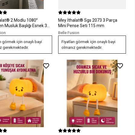
alat® 2 Modlu 1080°
Mey İthalat® Sgs 2073 3 Parça
en Musluk Başlığı Esnek 3
Mini Pense Seti 115 mm
Hareketli Tasarım
sion
Belle Fusion
rı görmek için onaylı bayi
Fiyatları görmek için onaylı bayi
z gerekmektedir.
olmanız gerekmektedir.