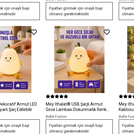
ek için onaylı bayi
Fiyatları görmek için onaylı bayi
Fiyatla
mektedir.
olmanız gerekmektedir.
olmanı
Dekoratif Armut LED
Mey İthalat® USB Şarjlı Armut
Mey İth
lı Şarj Edilebilir
Gece Lambası Dokunmatik Renk
Kablosu
Değişimli
Minimali
Belle Fusion
Belle Fu
Parlaklı
ek için onaylı bayi
Fiyatları görmek için onaylı bayi
Fiyatla
mektedir.
olmanız gerekmektedir.
olmanı