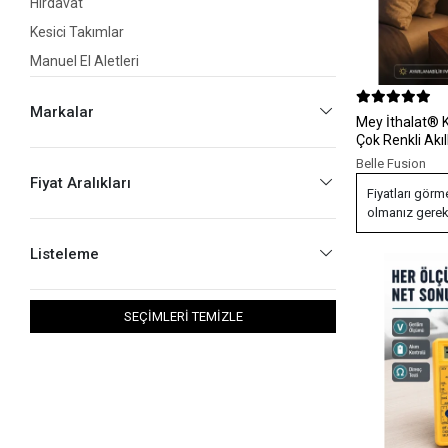
Hırdavat
Kesici Takımlar
Manuel El Aletleri
Mekanik El Aletleri
Markalar
Ölçme Cihazları
Mey İthalat® 
Çok Renkli Akı
Pil ve Aküler
Nesil
Belle Fusion
Matkap Uç Setleri
Fiyat Aralıkları
Fiyatları görm
Batarya & Musluk
olmanız gerek
Ampuller
Listeleme
Gece Lambaları
Hava Kompresörleri
SEÇİMLERİ TEMİZLE
Tornavida
Boru Kaynak Makineleri
Cam Aletleri
Ispatulalar
Menteşeler