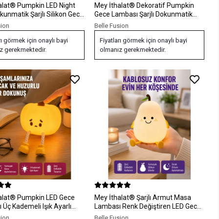
alat® Pumpkin LED Night
Mey İthalat® Dekoratif Pumpkin
kunmatik Şarjlı Silikon Gece
Gece Lambası Şarjlı Dokunmatik
 Yeni Nesil
LED Işık Yeni Nesil
sion
Belle Fusion
rı görmek için onaylı bayi
Fiyatları görmek için onaylı bayi
z gerekmektedir.
olmanız gerekmektedir.
alat® Pumpkin LED Gece
Mey İthalat® Şarjlı Armut Masa
Üç Kademeli Işık Ayarlı
Lambası Renk Değiştiren LED Gece
il
Işığı
sion
Belle Fusion