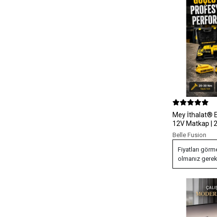
Mey İthalat® 
12V Matkap | 2 
Aydınlatmalı v
Belle Fusion
Fiyatları görm
olmanız gerek