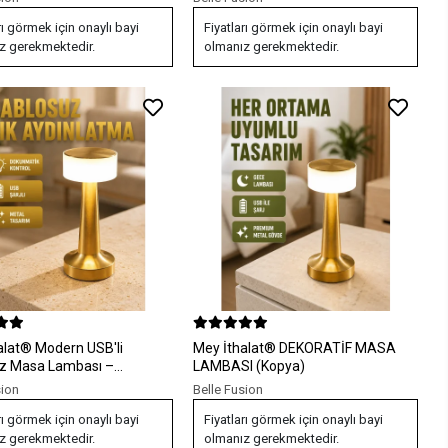
rı görmek için onaylı bayi
Fiyatları görmek için onaylı bayi
z gerekmektedir.
olmanız gerekmektedir.
alat® Modern USB'li
Mey İthalat® DEKORATİF MASA
z Masa Lambası –
LAMBASI (Kopya)
st Tasarım, 3 Farklı
sion
Belle Fusion
k Yeni Nesil
rı görmek için onaylı bayi
Fiyatları görmek için onaylı bayi
z gerekmektedir.
olmanız gerekmektedir.