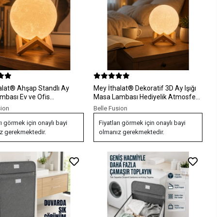
alat® Ahşap Standlı Ay
Mey İthalat® Dekoratif 3D Ay Işığı
mbası Ev ve Ofis
Masa Lambası Hediyelik Atmosfer
syon Lambası
Aydınlatması
sion
Belle Fusion
rı görmek için onaylı bayi
Fiyatları görmek için onaylı bayi
z gerekmektedir.
olmanız gerekmektedir.