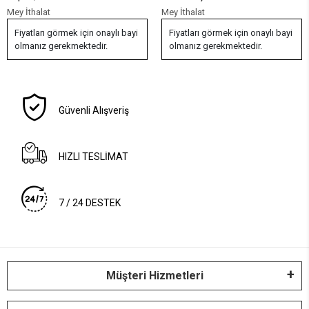
Bakım Sulama Aleti Oto Yıkama
Yedek Lastik Fitili
Mey İthalat
Mey İthalat
Spreyi 2 Litre
Fiyatları görmek için onaylı bayi
Fiyatları görmek için onaylı bayi
olmanız gerekmektedir.
olmanız gerekmektedir.
Güvenli Alışveriş
HIZLI TESLİMAT
7 / 24 DESTEK
Müşteri Hizmetleri