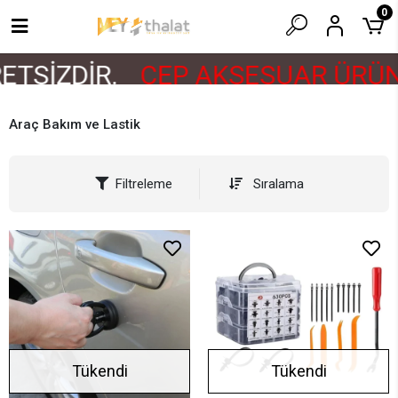
0
TSİZDİR.
CEP AKSESUAR ÜRÜNL
Araç Bakım ve Lastik
Filtreleme
Sıralama
Tükendi
Tükendi