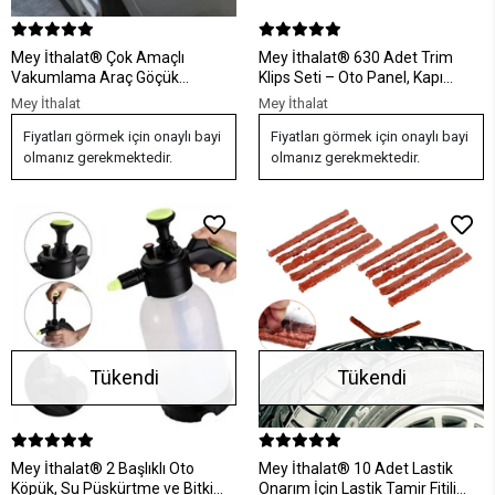
Mey İthalat® Çok Amaçlı
Mey İthalat® 630 Adet Trim
Vakumlama Araç Göçük
Klips Seti – Oto Panel, Kapı
Düzeltme Kaporta Çektirme
Döşeme, Tampon ve Pervaz İçin
Mey İthalat
Mey İthalat
Aparatı Vantuz
Evrensel Raptiye Bağlantı
Fiyatları görmek için onaylı bayi
Elemanları
Fiyatları görmek için onaylı bayi
olmanız gerekmektedir.
olmanız gerekmektedir.
Tükendi
Tükendi
Mey İthalat® 2 Başlıklı Oto
Mey İthalat® 10 Adet Lastik
Köpük, Su Püskürtme ve Bitki
Onarım İçin Lastik Tamir Fitili