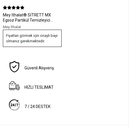
Mey İthalat® SİTRETT MX
Egsoz Partikül Temizleyici
Endüstriyel 5 Kg.
Mey İthalat
Fiyatları görmek için onaylı bayi
olmanız gerekmektedir.
Güvenli Alışveriş
HIZLI TESLİMAT
7 / 24 DESTEK