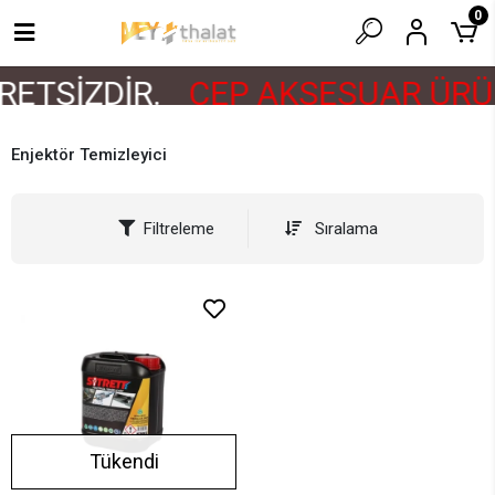
0
ETSİZDİR.
CEP AKSESUAR ÜRÜN
Enjektör Temizleyici
Filtreleme
Sıralama
Tükendi