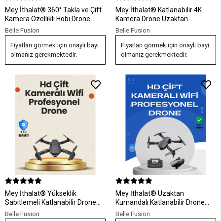
Mey İthalat® 360° Takla ve Çift
Mey İthalat® Katlanabilir 4K
Kamera Özellikli Hobi Drone
Kamera Drone Uzaktan
Kumandalı Profesyonel Drone
Belle Fusion
Belle Fusion
Fiyatları görmek için onaylı bayi
Fiyatları görmek için onaylı bayi
olmanız gerekmektedir.
olmanız gerekmektedir.
Mey İthalat® Yükseklik
Mey İthalat® Uzaktan
Sabitlemeli Katlanabilir Drone
Kumandalı Katlanabilir Drone
1080P 4K Kamera Seçenekli
Yörünge Uçuşu ve Eve Dönüş
Belle Fusion
Belle Fusion
Özellikli