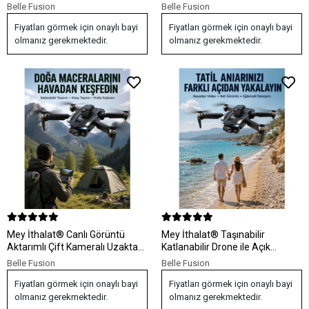
Fotoğraf Drone'u
ve Günlük Kullanım
Belle Fusion
Belle Fusion
Fiyatları görmek için onaylı bayi
Fiyatları görmek için onaylı bayi
olmanız gerekmektedir.
olmanız gerekmektedir.
Mey İthalat® Canlı Görüntü
Mey İthalat® Taşınabilir
Aktarımlı Çift Kameralı Uzaktan
Katlanabilir Drone ile Açık
Kumandalı Drone
Alanlarda Keyifli Uçuş Deneyimi
Belle Fusion
Belle Fusion
Fiyatları görmek için onaylı bayi
Fiyatları görmek için onaylı bayi
olmanız gerekmektedir.
olmanız gerekmektedir.