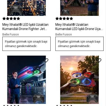
Mey İthalat® LED Işıklı Uzaktan
Mey İthalat® Uzaktan
Kumandalı Drone Fighter Jet
Kumandalı LED Işıklı Drone Uçak
Tasarımlı 360 Derece Dönebilen
360 Derece Dönüş Özellikli
Belle Fusion
Belle Fusion
Oyuncak Uçak
Oyuncak Drone
Fiyatları görmek için onaylı bayi
Fiyatları görmek için onaylı bayi
olmanız gerekmektedir.
olmanız gerekmektedir.