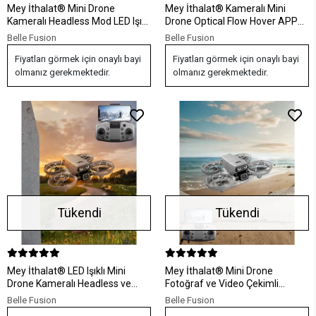
Mey İthalat® Mini Drone
Mey İthalat® Kameralı Mini
Kameralı Headless Mod LED Işıklı
Drone Optical Flow Hover APP
Akıllı Uçuş Sistemi
Kontrollü
Belle Fusion
Belle Fusion
Fiyatları görmek için onaylı bayi
Fiyatları görmek için onaylı bayi
olmanız gerekmektedir.
olmanız gerekmektedir.
Tükendi
Tükendi
Mey İthalat® LED Işıklı Mini
Mey İthalat® Mini Drone
Drone Kameralı Headless ve
Fotoğraf ve Video Çekimli
APP Destekli
Optical Hover Sistemli
Belle Fusion
Belle Fusion