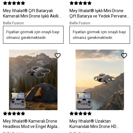
Mey İthalat® Çift Bataryalı
Mey İthalat® Işıklı Mini Drone
Kameralı Mini Drone Işıklı Akıllı
Çift Batarya ve Yedek Pervane
Uçuş Sistemi
Setli
Belle Fusion
Belle Fusion
Fiyatları görmek için onaylı bayi
Fiyatları görmek için onaylı bayi
olmanız gerekmektedir.
olmanız gerekmektedir.
Mey İthalat® Kameralı Drone
Mey İthalat® Uzaktan
Headless Mod ve Engel Algılama
Kumandalı Mini Drone HD
Özellikli
Kamera Işıklı Tasarım