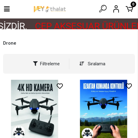
0
İR.
CEP AKSESUAR ÜRÜNLERİ E
Drone
Filtreleme
Sıralama