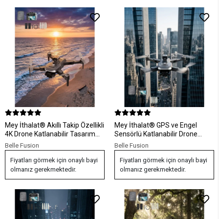
Mey İthalat® Akıllı Takip Özellikli
Mey İthalat® GPS ve Engel
4K Drone Katlanabilir Tasarım
Sensörlü Katlanabilir Drone
Uzaktan Kontrollü Profesyonel
Uzun Uçuş Süresi ve Stabil
Belle Fusion
Belle Fusion
Çekim Dronu
Görüntüleme Teknolojisi
Fiyatları görmek için onaylı bayi
Fiyatları görmek için onaylı bayi
olmanız gerekmektedir.
olmanız gerekmektedir.