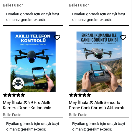
ve Katlanabilir Tasarım
Hover Özelliği ve Uzaktan
Belle Fusion
Belle Fusion
Kumanda
Fiyatları görmek için onaylı bayi
Fiyatları görmek için onaylı bayi
olmanız gerekmektedir.
olmanız gerekmektedir.
Mey İthalat® 99 Pro Akıllı
Mey İthalat® Akıllı Sensörlü
Kamera Drone Katlanabilir
Drone Canlı Görüntü Aktarımlı
Gövde 4K HD Kamera ve APP
Belle Fusion
Belle Fusion
Kontrolü
Fiyatları görmek için onaylı bayi
Fiyatları görmek için onaylı bayi
olmanız gerekmektedir.
olmanız gerekmektedir.