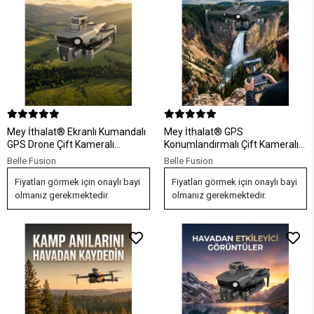
Mey İthalat® Ekranlı Kumandalı
Mey İthalat® GPS
GPS Drone Çift Kameralı
Konumlandırmalı Çift Kameralı
Katlanabilir Hava Aracı
Drone Canlı Görüntü Aktarımlı
Belle Fusion
Belle Fusion
Fiyatları görmek için onaylı bayi
Fiyatları görmek için onaylı bayi
olmanız gerekmektedir.
olmanız gerekmektedir.