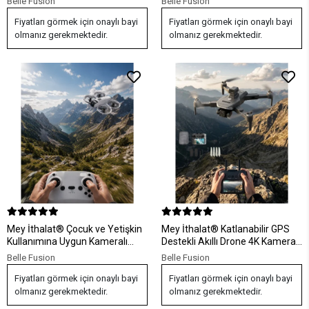
Belle Fusion
Belle Fusion
Fiyatları görmek için onaylı bayi
Fiyatları görmek için onaylı bayi
olmanız gerekmektedir.
olmanız gerekmektedir.
Mey İthalat® Çocuk ve Yetişkin
Mey İthalat® Katlanabilir GPS
Kullanımına Uygun Kameralı
Destekli Akıllı Drone 4K Kamera
Akıllı Drone
Uzun Uçuş Süresi ve Engel
Belle Fusion
Belle Fusion
Algılama Özellikli
Fiyatları görmek için onaylı bayi
Fiyatları görmek için onaylı bayi
olmanız gerekmektedir.
olmanız gerekmektedir.