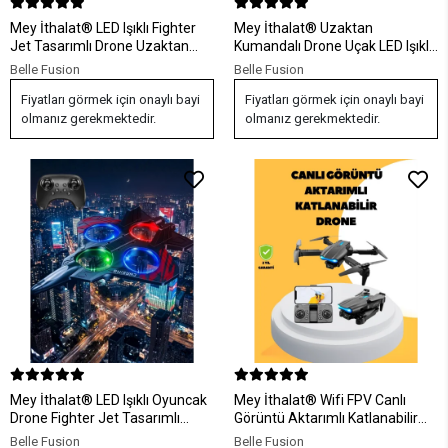
Mey İthalat® LED Işıklı Fighter
Mey İthalat® Uzaktan
Jet Tasarımlı Drone Uzaktan
Kumandalı Drone Uçak LED Işıklı
Kumandalı Akrobatik Oyuncak
360 Derece Akrobatik Hareket
Belle Fusion
Belle Fusion
Uçak
Özellikli
Fiyatları görmek için onaylı bayi
Fiyatları görmek için onaylı bayi
olmanız gerekmektedir.
olmanız gerekmektedir.
Mey İthalat® LED Işıklı Oyuncak
Mey İthalat® Wifi FPV Canlı
Drone Fighter Jet Tasarımlı
Görüntü Aktarımlı Katlanabilir
Uzaktan Kumandalı Uçak
Drone
Belle Fusion
Belle Fusion