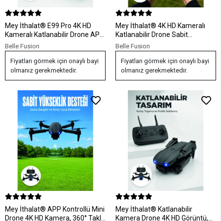
Mey İthalat® E99 Pro 4K HD
Mey İthalat® 4K HD Kameralı
Kameralı Katlanabilir Drone APP
Katlanabilir Drone Sabit
Kontrollü Uzaktan Kumandalı
Yükseklik Destekli Uzaktan
Belle Fusion
Belle Fusion
Mini Drone
Kumandalı Drone
Fiyatları görmek için onaylı bayi
Fiyatları görmek için onaylı bayi
olmanız gerekmektedir.
olmanız gerekmektedir.
Mey İthalat® APP Kontrollü Mini
Mey İthalat® Katlanabilir
Drone 4K HD Kamera, 360° Takla
Kamera Drone 4K HD Görüntü,