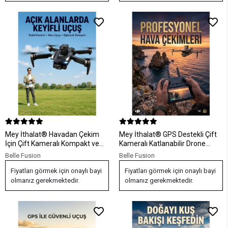
Mey İthalat® Havadan Çekim
Mey İthalat® GPS Destekli Çift
İçin Çift Kameralı Kompakt ve
Kameralı Katlanabilir Drone
Kolay Taşınabilir Drone
Havadan Fotoğraf ve Video
Belle Fusion
Belle Fusion
Çekimi
Fiyatları görmek için onaylı bayi
Fiyatları görmek için onaylı bayi
olmanız gerekmektedir.
olmanız gerekmektedir.