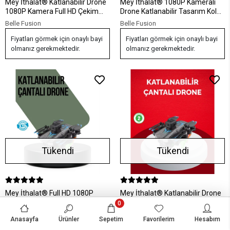
Mey İthalat® Katlanabilir Drone
Mey İthalat® 1080P Kameralı
1080P Kamera Full HD Çekim
Drone Katlanabilir Tasarım Kolay
Hafif ve Taşınabilir
Kullanım
Belle Fusion
Belle Fusion
Fiyatları görmek için onaylı bayi
Fiyatları görmek için onaylı bayi
olmanız gerekmektedir.
olmanız gerekmektedir.
Tükendi
Tükendi
Mey İthalat® Full HD 1080P
Mey İthalat® Katlanabilir Drone
Drone Katlanabilir Gövde Uzun
1080P Kamera 0-100m Uçuş
0
Pil Ömürlü
Mesafeli
Belle Fusion
Belle Fusion
Anasayfa
Ürünler
Sepetim
Favorilerim
Hesabım
Fiyatları görmek için onaylı bayi
Fiyatları görmek için onaylı bayi