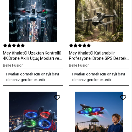
Mey İthalat® Uzaktan Kontrollü
Mey İthalat® Katlanabilir
4K Drone Akıllı Uçuş Modları ve
Profesyonel Drone GPS Destekli
Geniş Açılı Kamera Özellikli
Akıllı Özellikler ve Uzun Pil Ömrü
Belle Fusion
Belle Fusion
Fiyatları görmek için onaylı bayi
Fiyatları görmek için onaylı bayi
olmanız gerekmektedir.
olmanız gerekmektedir.