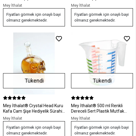
Hediyelik Sürahi (1000 ML)
Hediyelik Sürahi (550 ML)
Mey İthalat
Mey İthalat
Fiyatları görmek için onaylı bayi
Fiyatları görmek için onaylı bayi
olmanız gerekmektedir.
olmanız gerekmektedir.
Tükendi
Tükendi
Mey İthalat® Crystal Head Kuru
Mey İthalat® 500 ml Renkli
Kafa Cam Şişe Hediyelik Sürahi
Dereceli Sert Plastik Mutfak
(350 ML)
Ölçü Kabı
Mey İthalat
Mey İthalat
Fiyatları görmek için onaylı bayi
Fiyatları görmek için onaylı bayi
olmanız gerekmektedir.
olmanız gerekmektedir.