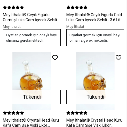
Mey İthalat® Geyik Figürlü
Mey İthalat® Geyik Figürlü Gold
Gümüş Lüks Cam İçecek Sebili -
Lüks Cam İçecek Sebili - 3.6 Litre
3.6 Litre Bambu Standlı Meyve
Bambu Standlı Meyve Suyu
Mey İthalat
Mey İthalat
Suyu Kovası
Kovası
Fiyatları görmek için onaylı bayi
Fiyatları görmek için onaylı bayi
olmanız gerekmektedir.
olmanız gerekmektedir.
Tükendi
Tükendi
Mey İthalat® Crystal Head Kuru
Mey İthalat® Crystal Head Kuru
Kafa Cam Şişe Viski Likör
Kafa Cam Şişe Viski Likör