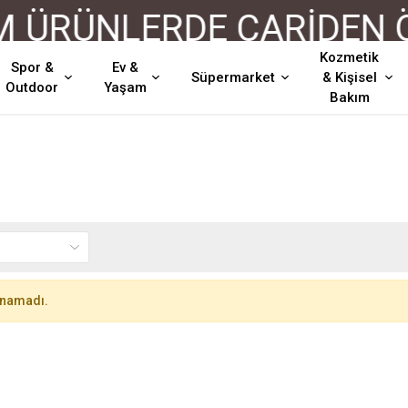
ÜRÜNLERDE CARİDEN ÖD
Kozmetik
Spor &
Ev &
Süpermarket
& Kişisel
Outdoor
Yaşam
Bakım
unamadı.