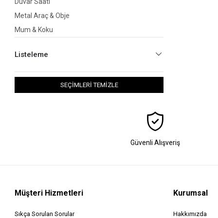
Duvar Saati
Metal Araç & Obje
Mum & Koku
Mumluk & Şömine
Listeleme
Müzik Kutusu
Saatler
SEÇİMLERİ TEMİZLE
Vazo Grubu
Yapışkanlı Folyo
Hava Nemlendiriciler
Perde Aksesuarı
Yapay & Kuru Çiçek
Güvenli Alışveriş
Duvar Süsü
Çelik Para Kasası
Saksı
Müşteri Hizmetleri
Kurumsal
Sıkça Sorulan Sorular
Hakkımızda