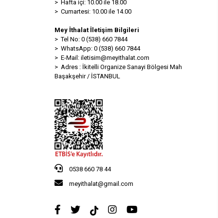
> Hafta içi: 10.00 ile 18.00
> Cumartesi: 10.00 ile 14.00
Mey İthalat İletişim Bilgileri
> Tel No: 0 (538) 660 7844
> WhatsApp: 0 (538) 660 7844
> E-Mail:
iletisim@meyithalat.com
> Adres : İkitelli Organize Sanayi Bölgesi Mah
Başakşehir / İSTANBUL
0538 660 78 44
meyithalat@gmail.com