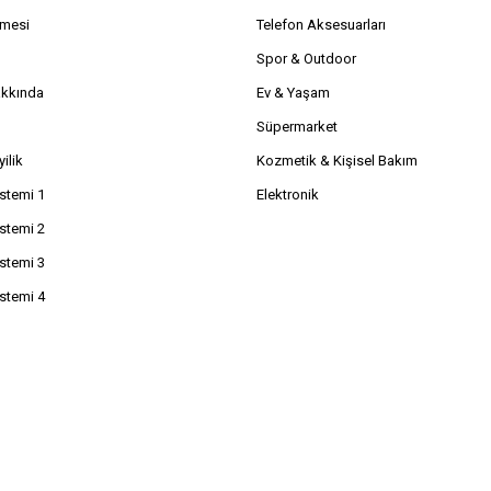
şmesi
Telefon Aksesuarları
Spor & Outdoor
akkında
Ev & Yaşam
Süpermarket
ilik
Kozmetik & Kişisel Bakım
istemi 1
Elektronik
istemi 2
istemi 3
istemi 4