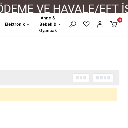
EME VE HAVALE/EFT İŞ
Anne &
0
Elektronik
Bebek &
Oyuncak