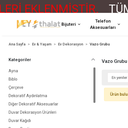
Rİ EKLENMİŞTİR.
TÜM 
Telefon
Bijuteri
Aksesuarları
Ana Sayfa
Ev & Yaşam
Ev Dekorasyon
Vazo Grubu
Kategoriler
Vazo Grubu
Ayna
Biblo
Çerçeve
Ürün bul
Dekoratif Aydınlatma
Diğer Dekoratif Aksesuarlar
Duvar Dekorasyon Ürünleri
Duvar Kağıdı