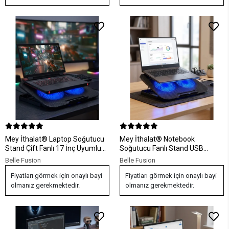
Mey İthalat® Laptop Soğutucu
Mey İthalat® Notebook
Stand Çift Fanlı 17 İnç Uyumlu
Soğutucu Fanlı Stand USB
Ayarlanabilir Notebook Altlığı
Portlu 8 Kademe Laptop
Belle Fusion
Belle Fusion
Sehpası
Fiyatları görmek için onaylı bayi
Fiyatları görmek için onaylı bayi
olmanız gerekmektedir.
olmanız gerekmektedir.