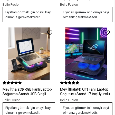
Aydınlatmalı İki Fanlı Laptop
Işıklı Sessiz Çalışan
Belle Fusion
Belle Fusion
Altlığı
Fiyatları görmek için onaylı bayi
Fiyatları görmek için onaylı bayi
olmanız gerekmektedir.
olmanız gerekmektedir.
Mey İthalat® RGB Fanlı Laptop
Mey İthalat® Çift Fanlı Laptop
Soğutma Standı USB Girişli
Soğutucu Stand 17 İnç Uyumlu
Notebook Yükseltici
8 Kademeli Ayarlı USB Girişli
Belle Fusion
Belle Fusion
Fiyatları görmek için onaylı bayi
Fiyatları görmek için onaylı bayi
olmanız gerekmektedir.
olmanız gerekmektedir.