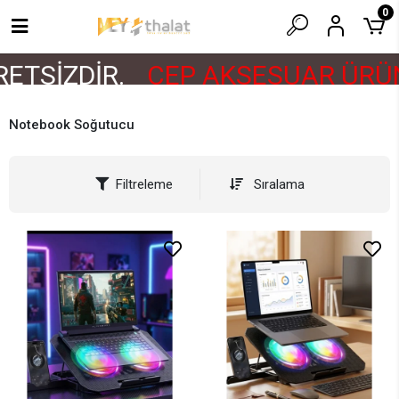
0
ETSİZDİR.
CEP AKSESUAR ÜRÜN
Notebook Soğutucu
Filtreleme
Sıralama