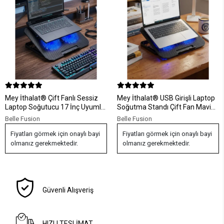
Mey İthalat® Çift Fanlı Sessiz
Mey İthalat® USB Girişli Laptop
Laptop Soğutucu 17 İnç Uyumlu
Soğutma Standı Çift Fan Mavi
Yükseltici Stand
Işıklı Notebook Soğutucu
Belle Fusion
Belle Fusion
Fiyatları görmek için onaylı bayi
Fiyatları görmek için onaylı bayi
olmanız gerekmektedir.
olmanız gerekmektedir.
Güvenli Alışveriş
HIZLI TESLİMAT