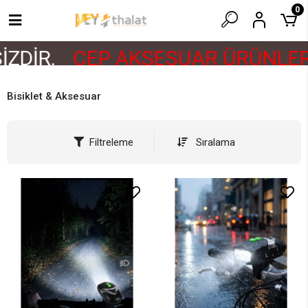
0
DİR.
CEP AKSESUAR ÜRÜNLERİ 
Bisiklet & Aksesuar
Filtreleme
Sıralama