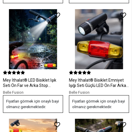
Mey İthalat® LED Bisiklet Işık
Mey İthalat® Bisiklet Emniyet
Seti Ön Far ve Arka Stop
Işığı Seti Güçlü LED Ön Far Arka
Lambası Güvenlik Seti
Stop Lambası
Belle Fusion
Belle Fusion
Fiyatları görmek için onaylı bayi
Fiyatları görmek için onaylı bayi
olmanız gerekmektedir.
olmanız gerekmektedir.