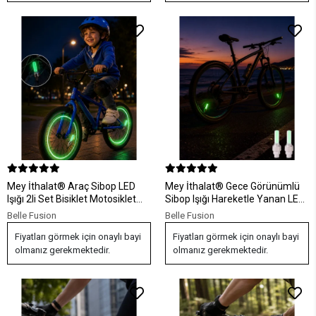
Mey İthalat® Araç Sibop LED
Mey İthalat® Gece Görünümlü
Işığı 2li Set Bisiklet Motosiklet
Sibop Işığı Hareketle Yanan LED
Jant Lambası
Jant Lambası
Belle Fusion
Belle Fusion
Fiyatları görmek için onaylı bayi
Fiyatları görmek için onaylı bayi
olmanız gerekmektedir.
olmanız gerekmektedir.