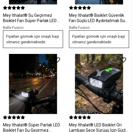
Mey İthalat® Su Geçirmez
Mey İthalat® Bisiklet Güvenlik
Bisiklet Farı Süper Parlak LED
Farı Güçlü LED Aydınlatmalı Su
Bisiklet Ön Işığı
Geçirmez Işık
Belle Fusion
Belle Fusion
Fiyatları görmek için onaylı bayi
Fiyatları görmek için onaylı bayi
olmanız gerekmektedir.
olmanız gerekmektedir.
Mey İthalat® Süper Parlak LED
Mey İthalat® LED Bisiklet Ön
Bisiklet Farı Su Geçirmez
Lambası Gece Sürüşü İçin Güçlü