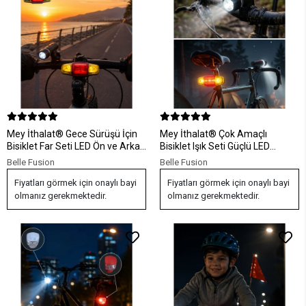
Mey İthalat® Gece Sürüşü İçin
Mey İthalat® Çok Amaçlı
Bisiklet Far Seti LED Ön ve Arka
Bisiklet Işık Seti Güçlü LED
Işık Takımı
Güvenlik Aydınlatması
Belle Fusion
Belle Fusion
Fiyatları görmek için onaylı bayi
Fiyatları görmek için onaylı bayi
olmanız gerekmektedir.
olmanız gerekmektedir.