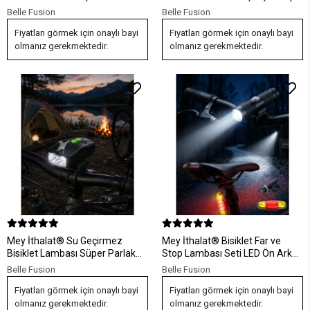
Emniyet Işığı
Emniyet Işığı
Belle Fusion
Belle Fusion
Fiyatları görmek için onaylı bayi
Fiyatları görmek için onaylı bayi
olmanız gerekmektedir.
olmanız gerekmektedir.
Mey İthalat® Su Geçirmez
Mey İthalat® Bisiklet Far ve
Bisiklet Lambası Süper Parlak
Stop Lambası Seti LED Ön Arka
LED Güvenlik Farı
Emniyet Işığı
Belle Fusion
Belle Fusion
Fiyatları görmek için onaylı bayi
Fiyatları görmek için onaylı bayi
olmanız gerekmektedir.
olmanız gerekmektedir.