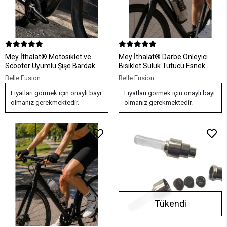
Mey İthalat® Motosiklet ve
Mey İthalat® Darbe Önleyici
Scooter Uyumlu Şişe Bardak
Bisiklet Suluk Tutucu Esnek
Tutucu Ayarlanabilir Tasarım
Gövdeli Şişe Aparatı
Belle Fusion
Belle Fusion
Fiyatları görmek için onaylı bayi
Fiyatları görmek için onaylı bayi
olmanız gerekmektedir.
olmanız gerekmektedir.
Tükendi