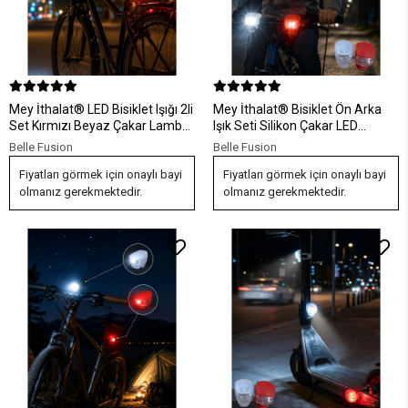
Mey İthalat® LED Bisiklet Işığı 2li
Mey İthalat® Bisiklet Ön Arka
Set Kırmızı Beyaz Çakar Lamba
Işık Seti Silikon Çakar LED
Seti
Güvenlik Lambası
Belle Fusion
Belle Fusion
Fiyatları görmek için onaylı bayi
Fiyatları görmek için onaylı bayi
olmanız gerekmektedir.
olmanız gerekmektedir.