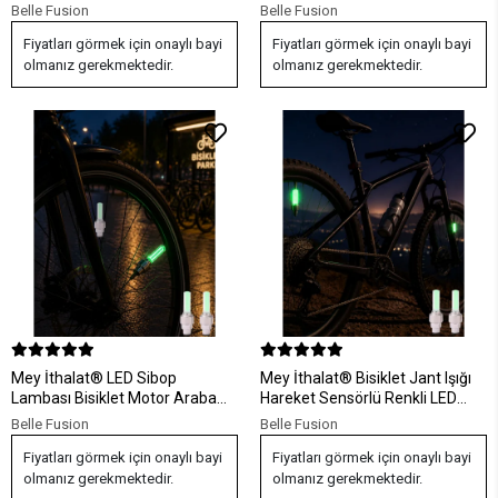
Lamba Seti
Lastik Işığı
Belle Fusion
Belle Fusion
Fiyatları görmek için onaylı bayi
Fiyatları görmek için onaylı bayi
olmanız gerekmektedir.
olmanız gerekmektedir.
Mey İthalat® LED Sibop
Mey İthalat® Bisiklet Jant Işığı
Lambası Bisiklet Motor Araba
Hareket Sensörlü Renkli LED
Jant Işığı 2li Set
Sibop Lambası
Belle Fusion
Belle Fusion
Fiyatları görmek için onaylı bayi
Fiyatları görmek için onaylı bayi
olmanız gerekmektedir.
olmanız gerekmektedir.