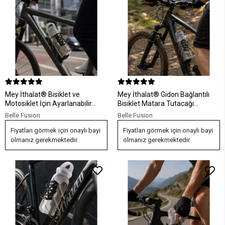
Mey İthalat® Bisiklet ve
Mey İthalat® Gidon Bağlantılı
Motosiklet İçin Ayarlanabilir
Bisiklet Matara Tutacağı
Matara Tutucu Su Şişesi Aparatı
Kaymaz Sabitlemeli Aparat
Belle Fusion
Belle Fusion
Fiyatları görmek için onaylı bayi
Fiyatları görmek için onaylı bayi
olmanız gerekmektedir.
olmanız gerekmektedir.