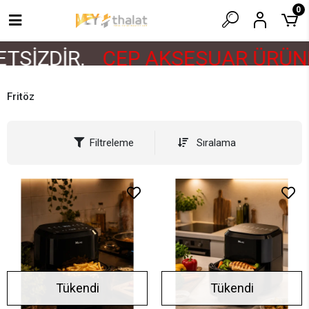
0
TSİZDİR.
CEP AKSESUAR ÜRÜNL
Fritöz
Filtreleme
Sıralama
Tükendi
Tükendi