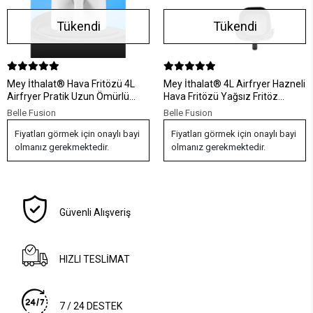
Tükendi
Tükendi
Mey İthalat® Hava Fritözü 4L
Mey İthalat® 4L Airfryer Hazneli
Airfryer Pratik Uzun Ömürlü
Hava Fritözü Yağsız Fritöz
Yağsız Pişirme Taşınabilir
Taşınabilir Fırın İşlevi Gören
Belle Fusion
Belle Fusion
Pratik
Fiyatları görmek için onaylı bayi
Fiyatları görmek için onaylı bayi
olmanız gerekmektedir.
olmanız gerekmektedir.
Güvenli Alışveriş
HIZLI TESLİMAT
7 / 24 DESTEK