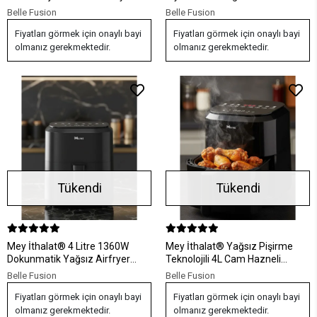
Dokunmatik Panel
1360W Güçlü Pişirme
Belle Fusion
Belle Fusion
Fiyatları görmek için onaylı bayi
Fiyatları görmek için onaylı bayi
olmanız gerekmektedir.
olmanız gerekmektedir.
Tükendi
Tükendi
Mey İthalat® 4 Litre 1360W
Mey İthalat® Yağsız Pişirme
Dokunmatik Yağsız Airfryer
Teknolojili 4L Cam Hazneli
Sıcak Hava Fritözü
Dokunmatik Airfryer 1360W
Belle Fusion
Belle Fusion
Fiyatları görmek için onaylı bayi
Fiyatları görmek için onaylı bayi
olmanız gerekmektedir.
olmanız gerekmektedir.