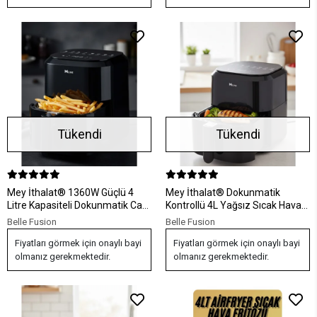
Tükendi
Tükendi
Mey İthalat® 1360W Güçlü 4
Mey İthalat® Dokunmatik
Litre Kapasiteli Dokunmatik Cam
Kontrollü 4L Yağsız Sıcak Hava
Hazneli Airfryer
Fritözü 1360W
Belle Fusion
Belle Fusion
Fiyatları görmek için onaylı bayi
Fiyatları görmek için onaylı bayi
olmanız gerekmektedir.
olmanız gerekmektedir.