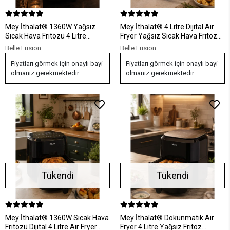
Mey İthalat® 1360W Yağsız
Mey İthalat® 4 Litre Dijital Air
Sıcak Hava Fritözü 4 Litre
Fryer Yağsız Sıcak Hava Fritözü
Dokunmatik Air Fryer
1360W Güç
Belle Fusion
Belle Fusion
Fiyatları görmek için onaylı bayi
Fiyatları görmek için onaylı bayi
olmanız gerekmektedir.
olmanız gerekmektedir.
Tükendi
Tükendi
Mey İthalat® 1360W Sıcak Hava
Mey İthalat® Dokunmatik Air
Fritözü Dijital 4 Litre Air Fryer
Fryer 4 Litre Yağsız Fritöz