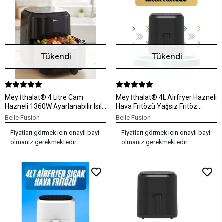
Tükendi
Tükendi
Mey İthalat® 4 Litre Cam
Mey İthalat® 4L Airfryer Hazneli
Hazneli 1360W Ayarlanabilir Isılı
Hava Fritözü Yağsız Fritöz
Airfryer
Taşınabilir Fırın İşlevi Gören
Belle Fusion
Belle Fusion
Pratik
Fiyatları görmek için onaylı bayi
Fiyatları görmek için onaylı bayi
olmanız gerekmektedir.
olmanız gerekmektedir.