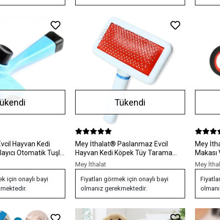
ükendi
Tükendi
Mey İthalat® Paslanmaz Evcil
Mey İthalat® Evcil 
ayıcı Otomatik Tuşlu
Hayvan Kedi Köpek Tüy Tarama
Makası 
Toplama Fırçası Kolay Temizlenir
Pedikür
Mey İthalat
Mey İtha
Bakım Aleti
Sap
ek için onaylı bayi
Fiyatları görmek için onaylı bayi
Fiyatla
mektedir.
olmanız gerekmektedir.
olmanı