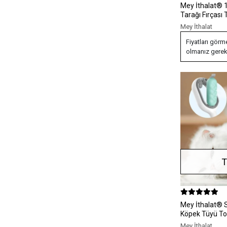
Mey İthalat® 10 cm Kedi Köpek
Tarağı Fırçası 
Tarak Fırça
Mey İthalat
Fiyatları görm
olmanız gerek
T
Mey İthalat® Su Hazneli Kedi ve
Köpek Tüyü To
Hazneli Pet Ta
Mey İthalat