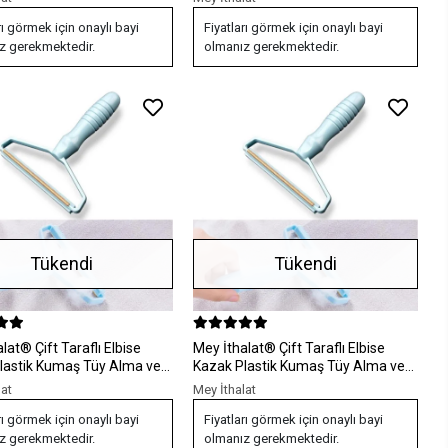
rı görmek için onaylı bayi
Fiyatları görmek için onaylı bayi
z gerekmektedir.
olmanız gerekmektedir.
Tükendi
Tükendi
araflı Elbise
Mey İthalat® Çift Taraflı Elbise
lastik Kumaş Tüy Alma ve
Kazak Plastik Kumaş Tüy Alma ve
emizleyici Toplayıcı
Tiftik Temizleyici Toplayıcı
lat
Mey İthalat
lir
Taşınabilir
rı görmek için onaylı bayi
Fiyatları görmek için onaylı bayi
z gerekmektedir.
olmanız gerekmektedir.