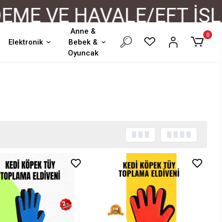
VE HAVALE/EFT İŞLEMLE
Anne &
0
Elektronik
Bebek &
Oyuncak