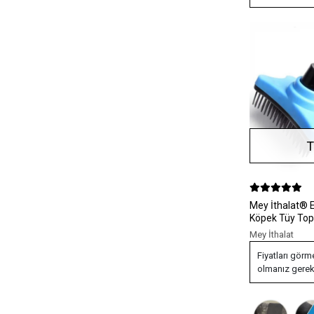
T
Mey İthalat® Evcil Hayvan Kedi
Köpek Tüy Topl
Pet Tarak
Mey İthalat
Fiyatları görm
olmanız gerek