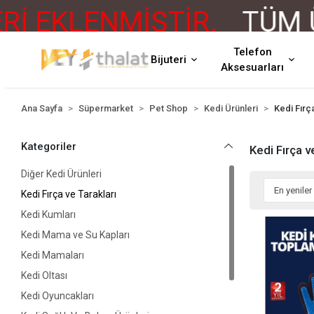
KLENMİŞTİR.
TÜM ÜRÜN
Telefon
Bijuteri
Aksesuarları
Ana Sayfa
Süpermarket
Pet Shop
Kedi Ürünleri
Kedi Fırç
Kategoriler
Kedi Fırça v
Diğer Kedi Ürünleri
Kedi Fırça ve Tarakları
Kedi Kumları
Kedi Mama ve Su Kapları
Kedi Mamaları
Kedi Oltası
Kedi Oyuncakları