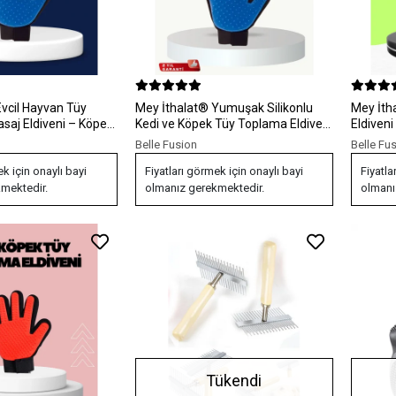
vcil Hayvan Tüy
Mey İthalat® Yumuşak Silikonlu
Mey İth
saj Eldiveni – Köpek
Kedi ve Köpek Tüy Toplama Eldiveni
Eldiven
külme Önleyici
– Masaj Etkili Tüy Dökülme Önleyici
Özellikli
Belle Fusion
Belle Fu
ek için onaylı bayi
Fiyatları görmek için onaylı bayi
Fiyatla
mektedir.
olmanız gerekmektedir.
olmanı
Tükendi