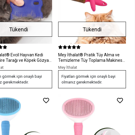
Tükendi
Tükendi
l Hayvan Kedi
Mey İthalat® Pratik Tüy Alma ve
ire Tarağı ve Köpek Gözyaşı
Temizleme Tüy Toplama Makinesi
Tarağı
Rulo Aparat
lat
Mey İthalat
rı görmek için onaylı bayi
Fiyatları görmek için onaylı bayi
z gerekmektedir.
olmanız gerekmektedir.