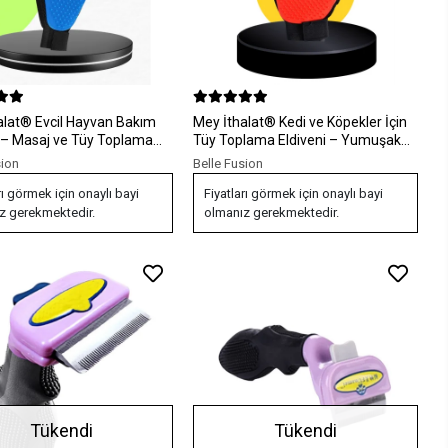
alat® Evcil Hayvan Bakım
Mey İthalat® Kedi ve Köpekler İçin
i – Masaj ve Tüy Toplama
Tüy Toplama Eldiveni – Yumuşak
 Silikon Eldiven
Silikonlu Masaj Eldiveni
sion
Belle Fusion
rı görmek için onaylı bayi
Fiyatları görmek için onaylı bayi
z gerekmektedir.
olmanız gerekmektedir.
Tükendi
Tükendi