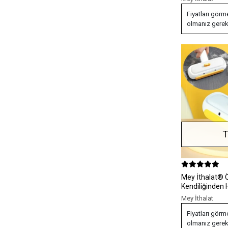
Fiyatları görm
olmanız gerek
T
Mey İthalat® Ördek Model
Kendiliğinden 
Toplayıcı Apar
Mey İthalat
Fiyatları görm
olmanız gerek