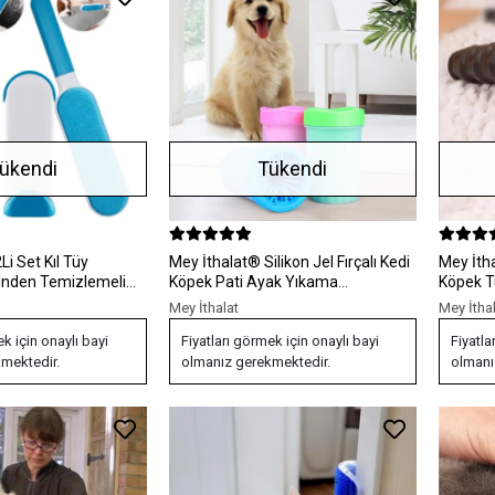
ükendi
Tükendi
Mey İthalat® Silikon Jel Fırçalı Kedi
Mey İthalat® Fub
dinden Temizlemeli
Köpek Pati Ayak Yıkama
Köpek Tüy
Temizleme Kovası (Küçük)
Aparatı
Mey İthalat
Mey İtha
ek için onaylı bayi
Fiyatları görmek için onaylı bayi
Fiyatla
mektedir.
olmanız gerekmektedir.
olmanı