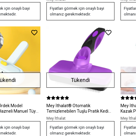
ek için onaylı bayi
Fiyatları görmek için onaylı bayi
Fiyatla
mektedir.
olmanız gerekmektedir.
olmanı
ükendi
Tükendi
Mey İthalat® Otomatik
Mey İthalat® Çift T
Hazneli Manuel Tüy
Temizlenebilen Tuşlu Pratik Kedi
Kazak P
at
Köpek Tüy Toplama Fırçası
Tiftik T
Mey İthalat
Mey İtha
Taşınabi
ek için onaylı bayi
Fiyatları görmek için onaylı bayi
Fiyatla
mektedir.
olmanız gerekmektedir.
olmanı