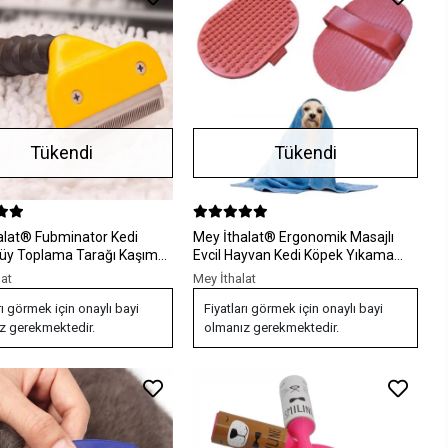
Tükendi
Tükendi
minator Kedi
Mey İthalat® Ergonomik Masajlı
 Toplama Tarağı Kaşıma
Evcil Hayvan Kedi Köpek Yıkama
 4,5 Cm
Fırçası Aparatı
lat
Mey İthalat
rı görmek için onaylı bayi
Fiyatları görmek için onaylı bayi
z gerekmektedir.
olmanız gerekmektedir.