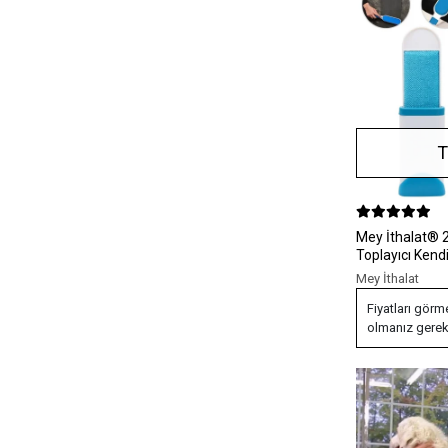
T
Mey İthalat® 2Li Set Kıl Tüy
Toplayıcı Ken
Tarak
Mey İthalat
Fiyatları görm
olmanız gerek