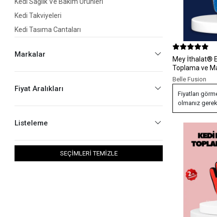
Kedi Sağlık Ve Bakım Ürünleri
Kedi Takviyeleri
Kedi Taşıma Çantaları
Kedi Tasmaları
Markalar
Kedi Tırmalamaları
Mey İthalat® E
Toplama ve Ma
Kedi Tuvaletleri
ve Kedi Tüy Dö
Belle Fusion
Bakım Eldiveni
Kedi Yatakları
Fiyat Aralıkları
Fiyatları görm
Seyahat Ürünleri
olmanız gerek
Yavru Kedi Bakım Ürünleri
Listeleme
SEÇİMLERİ TEMİZLE