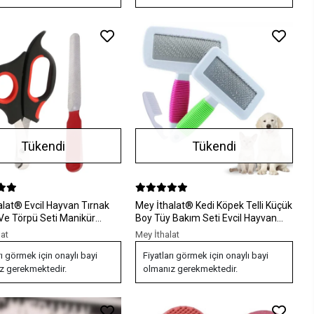
Tükendi
Tükendi
Hayvan Tırnak
Mey İthalat® Kedi Köpek Telli Küçük
Ve Törpü Seti Manikür
Boy Tüy Bakım Seti Evcil Hayvan
 Pati Bakım Aleti Kaymaz
Tarama Fırçası
lat
Mey İthalat
rı görmek için onaylı bayi
Fiyatları görmek için onaylı bayi
z gerekmektedir.
olmanız gerekmektedir.