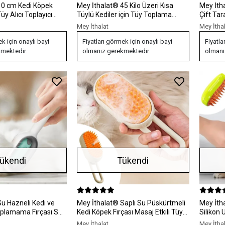
Mey İthalat® 45 Kilo Üzeri Kısa
Mey İthalat® Evcil 
Tüy Alıcı Toplayıcı
Tüylü Kediler için Tüy Toplama
Çift Tar
Tarağı
Tarama 
Mey İthalat
Mey İtha
ek için onaylı bayi
Fiyatları görmek için onaylı bayi
Fiyatla
mektedir.
olmanız gerekmektedir.
olmanı
ükendi
Tükendi
Mey İthalat® Saplı Su Püskürtmeli
Mey İthalat® Buh
plamama Fırçası Su
Kedi Köpek Fırçası Masaj Etkili Tüy
Silikon 
rağı
Toplama Tarağı
Tarama 
Mey İthalat
Mey İtha