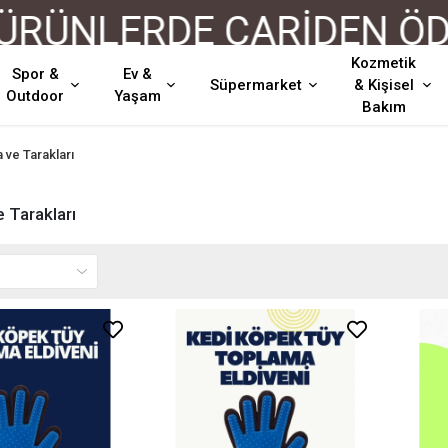
LERDE CARİDEN ÖDEME 
Kozmetik
Spor &
Ev &
Süpermarket
& Kişisel
Outdoor
Yaşam
Bakım
a ve Tarakları
e Tarakları