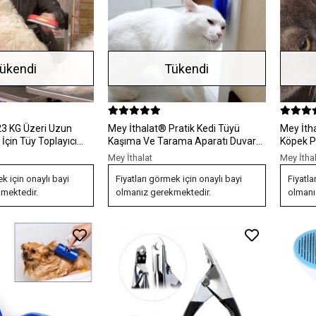
ükendi
Tükendi
Mey İthalat® Pratik Kedi Tüyü
Mey İthalat® Evci
İçin Tüy Toplayıcı
Kaşıma Ve Tarama Aparatı Duvara
Köpek P
rak
Monte Kaşıma Aleti
Lekesi 
Mey İthalat
Mey İtha
ek için onaylı bayi
Fiyatları görmek için onaylı bayi
Fiyatla
mektedir.
olmanız gerekmektedir.
olmanı