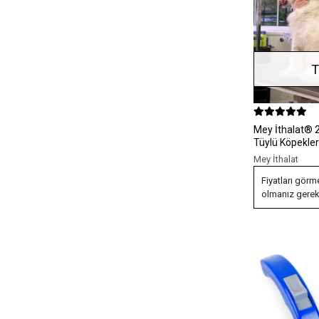
T
Mey İthalat® 23 KG Üzeri Uzun
Tüylü Köpekler 
Ergonomik Ta
Mey İthalat
Fiyatları görm
olmanız gerek