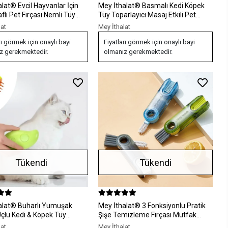
Hayvanlar İçin
Mey İthalat® Basmalı Kedi Köpek
aflı Pet Fırçası Nemli Tüy
Tüy Toparlayıcı Masaj Etkili Pet
Tarağı
Fırçası
lat
Mey İthalat
rı görmek için onaylı bayi
Fiyatları görmek için onaylı bayi
z gerekmektedir.
olmanız gerekmektedir.
Tükendi
Tükendi
arlı Yumuşak
Mey İthalat® 3 Fonksiyonlu Pratik
Uçlu Kedi & Köpek Tüy
Şişe Temizleme Fırçası Mutfak
Tarağı Yıkama Fırçası
Banyo Araç İçin Çok Amaçlı Fırça
lat
Mey İthalat