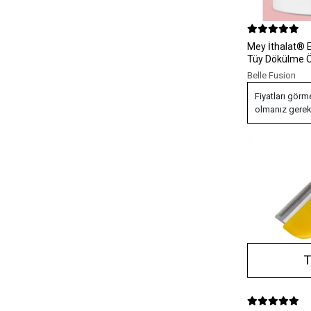
Mey İthalat® E
Tüy Dökülme Ön
Masaj ve Temi
Belle Fusion
Silikon Uçlu
Fiyatları görm
olmanız gerek
T