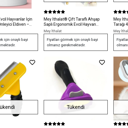
vcil Hayvanlar İçin
Mey İthalat® Çift Taraflı Ahşap
Mey İthalat® Uzu
leyici Eldiven –
Saplı Ergonomik Evcil Hayvan
Tarağı 
zlik İçin Yumuşak
Fırçası Tarağı
Mey İthalat
Mey İtha
ek için onaylı bayi
Fiyatları görmek için onaylı bayi
Fiyatla
mektedir.
olmanız gerekmektedir.
olmanı
ükendi
Tükendi