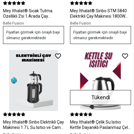
Mey İthalat® Sıcak Tutma
Mey İthalat® Sinbo STM 5840
Özellikli 2’si 1 Arada Çay
Elektrikli Çay Makinesi 1800W
Makinesi ve Su Isıtıcı
Cam Demlik ve Sıcak Tutma
Belle Fusion
Belle Fusion
Özellikli
Fiyatları görmek için onaylı bayi
Fiyatları görmek için onaylı bayi
olmanız gerekmektedir.
olmanız gerekmektedir.
Tükendi
Mey İthalat® Sinbo Elektrikli Çay
Mey İthalat® Çelik Su Isıtıcı
Makinesi 1.7 L Su Isıtıcı ve Cam
Kettle Dayanıklı Paslanmaz Çelik
Demlikli Güvenli Kullanım
Uzun Ömürlü