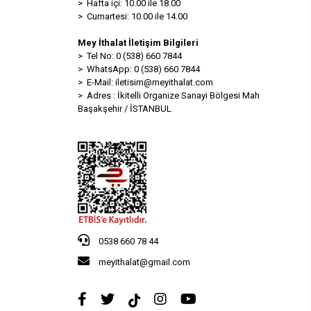
> Hafta içi: 10.00 ile 18.00
> Cumartesi: 10.00 ile 14.00
Mey İthalat İletişim Bilgileri
> Tel No: 0 (538) 660 7844
> WhatsApp: 0 (538) 660 7844
> E-Mail:
iletisim@meyithalat.com
> Adres : İkitelli Organize Sanayi Bölgesi Mah
Başakşehir / İSTANBUL
0538 660 78 44
meyithalat@gmail.com