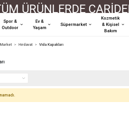
M ÜRÜNLERDE CARİDEN 
Kozmetik
Spor &
Ev &
Süpermarket
& Kişisel
Outdoor
Yaşam
Bakım
 Market
Hırdavat
Vida Kapakları
arı
unamadı.