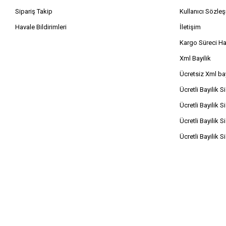
Elektrik Tesisat Malzemeleri
Sipariş Takip
Kullanıcı Sözle
Matkap
Havale Bildirimleri
İletişim
Çim Biçme Makinası
Kargo Süreci H
Matkap Aksesuarları
Xml Bayilik
Boya Hazırlık Malzemesi
Ücretsiz Xml bay
Güvenlik Cam Filmi
Ücretli Bayilik S
Madeni Yağdanlık
Ücretli Bayilik S
Ücretli Bayilik S
Ücretli Bayilik S