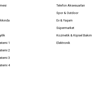
şmesi
Telefon Aksesuarları
Spor & Outdoor
akkında
Ev & Yaşam
Süpermarket
ilik
Kozmetik & Kişisel Bakım
istemi 1
Elektronik
istemi 2
istemi 3
istemi 4