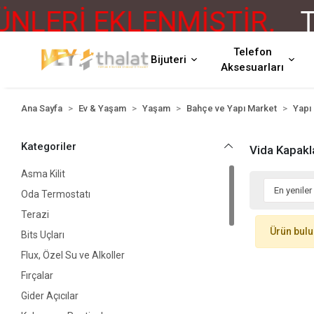
LERİ EKLENMİŞTİR.
TÜ
Telefon
Bijuteri
Aksesuarları
Ana Sayfa
Ev & Yaşam
Yaşam
Bahçe ve Yapı Market
Yapı
Kategoriler
Vida Kapakl
Asma Kilit
Oda Termostatı
Terazi
Ürün bul
Bits Uçları
Flux, Özel Su ve Alkoller
Fırçalar
Gider Açıcılar