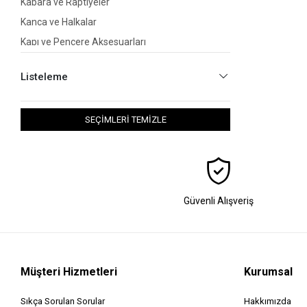
Kabara ve Raptiyeler
Kanca ve Halkalar
Kapı ve Pencere Aksesuarları
Kasalar
Listeleme
Kilitler
Lokma Takımları
SEÇİMLERİ TEMİZLE
Pas Sökücü
Pürmüz
Sprey Boyalar
Tekerler
Termometreler
Güvenli Alışveriş
Vida Kapakları
Silikon Tabancası
Tork ve Lokma Anahtar
Müşteri Hizmetleri
Kurumsal
Törpü ve Eğe Setleri
Klozet Kapakları
Sıkça Sorulan Sorular
Hakkımızda