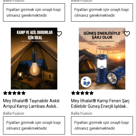
Belle Fusion
Belle Fusion
Fiyatları görmek için onaylı bayi
Fiyatları görmek için onaylı bayi
olmanız gerekmektedir.
olmanız gerekmektedir.
Mey İthalat® Taşınabilir Askılı
Mey İthalat® Kamp Feneri Şarj
Ampul Kamp Lambası Askılı
Edilebilir Güneş Enerjili Işıldak
Type-C Şarjlı Bahçe Lambası
USB Şarjlı
Belle Fusion
Belle Fusion
Fiyatları görmek için onaylı bayi
Fiyatları görmek için onaylı bayi
olmanız gerekmektedir.
olmanız gerekmektedir.