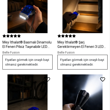
Mey İthalat® Basmalı Dinamolu
Mey İthalat® Şarj
El Feneri Pilsiz Taşınabilir LED
Gerektirmeyen El Feneri 3 LED
Aydınlatma
Kompakt Acil Durum Lambası
Belle Fusion
Belle Fusion
Fiyatları görmek için onaylı bayi
Fiyatları görmek için onaylı bayi
olmanız gerekmektedir.
olmanız gerekmektedir.