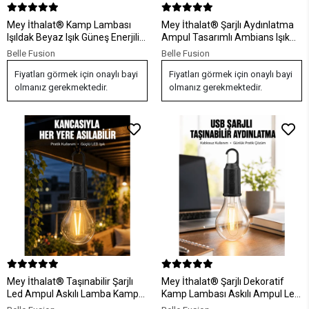
Mey İthalat® Kamp Lambası
Mey İthalat® Şarjlı Aydınlatma
Işıldak Beyaz Işık Güneş Enerjili
Ampul Tasarımlı Ambians Işık
Solar Aydınlatma 5 Kanatlı
Askılı Kamp Lambası
Belle Fusion
Belle Fusion
Katlanabilir Yeni Nesil
Fiyatları görmek için onaylı bayi
Fiyatları görmek için onaylı bayi
olmanız gerekmektedir.
olmanız gerekmektedir.
Mey İthalat® Taşınabilir Şarjlı
Mey İthalat® Şarjlı Dekoratif
Led Ampul Askılı Lamba Kamp
Kamp Lambası Askılı Ampul Led
Bahçe Lambası
Işık Type-C Girişli