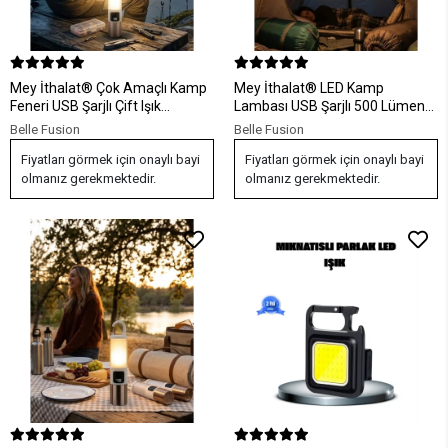
Mey İthalat® Çok Amaçlı Kamp
Mey İthalat® LED Kamp
Feneri USB Şarjlı Çift Işık
Lambası USB Şarjlı 500 Lümen
Kaynaklı Güç Ekranlı LED
Parlaklık Güç Göstergeli
Belle Fusion
Belle Fusion
Aydınlatma
Taşınabilir Fener
Fiyatları görmek için onaylı bayi
Fiyatları görmek için onaylı bayi
olmanız gerekmektedir.
olmanız gerekmektedir.