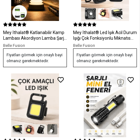
Mey İthalat® Katlanabilir Kamp
Mey İthalat® Led Işık Acil Durum
Lambası Akordiyon Lamba Şarjlı
Işığı Çok Fonksiyonlu Mıknatıs
3 Kademeli Solar Yeni Nesil
Özelliği
Belle Fusion
Belle Fusion
Fiyatları görmek için onaylı bayi
Fiyatları görmek için onaylı bayi
olmanız gerekmektedir.
olmanız gerekmektedir.