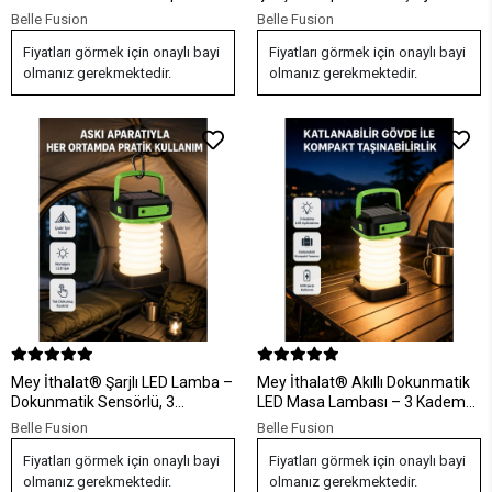
– USB Şarjlı, Çok Yönlü ve
Edilebilir, Dayanıklı ve Çok
Belle Fusion
Belle Fusion
Dayanıklı Tasarım
Fonksiyonlu
Fiyatları görmek için onaylı bayi
Fiyatları görmek için onaylı bayi
olmanız gerekmektedir.
olmanız gerekmektedir.
Mey İthalat® Şarjlı LED Lamba –
Mey İthalat® Akıllı Dokunmatik
Dokunmatik Sensörlü, 3
LED Masa Lambası – 3 Kademeli
Kademeli Parlaklık
Parlaklık Ayarı, Göz Dostu ve
Belle Fusion
Belle Fusion
Şarjlı Tasarım
Fiyatları görmek için onaylı bayi
Fiyatları görmek için onaylı bayi
olmanız gerekmektedir.
olmanız gerekmektedir.