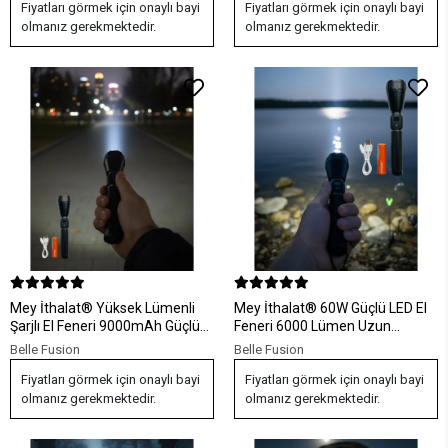
Fiyatları görmek için onaylı bayi
Fiyatları görmek için onaylı bayi
olmanız gerekmektedir.
olmanız gerekmektedir.
Mey İthalat® Yüksek Lümenli
Mey İthalat® 60W Güçlü LED El
Şarjlı El Feneri 9000mAh Güçlü
Feneri 6000 Lümen Uzun
Işık ve Taşıma Çantalı Set
Mesafe Aydınlatma Seti
Belle Fusion
Belle Fusion
Fiyatları görmek için onaylı bayi
Fiyatları görmek için onaylı bayi
olmanız gerekmektedir.
olmanız gerekmektedir.