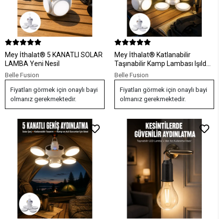
Mey İthalat® 5 KANATLI SOLAR
Mey İthalat® Katlanabilir
LAMBA Yeni Nesil
Taşınabilir Kamp Lambası Işıldak
Beyaz Işık Güneş Enerjili Solar
Belle Fusion
Belle Fusion
Aydınlatma Yeni Nesil
Fiyatları görmek için onaylı bayi
Fiyatları görmek için onaylı bayi
olmanız gerekmektedir.
olmanız gerekmektedir.