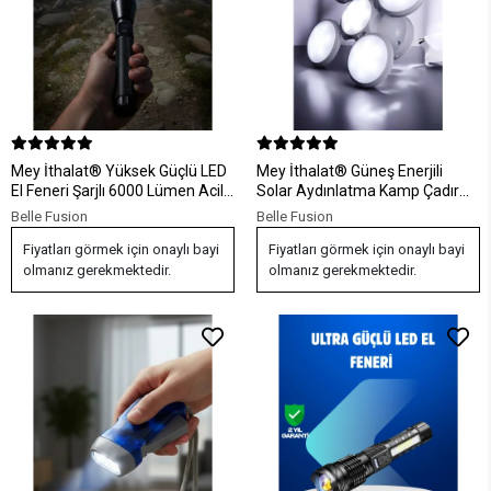
Mey İthalat® Yüksek Güçlü LED
Mey İthalat® Güneş Enerjili
El Feneri Şarjlı 6000 Lümen Acil
Solar Aydınlatma Kamp Çadır
Durum Seti
Lambası Şarjlı Ampül Led Şarjlı
Belle Fusion
Belle Fusion
El Feneri Işıldak
Fiyatları görmek için onaylı bayi
Fiyatları görmek için onaylı bayi
olmanız gerekmektedir.
olmanız gerekmektedir.