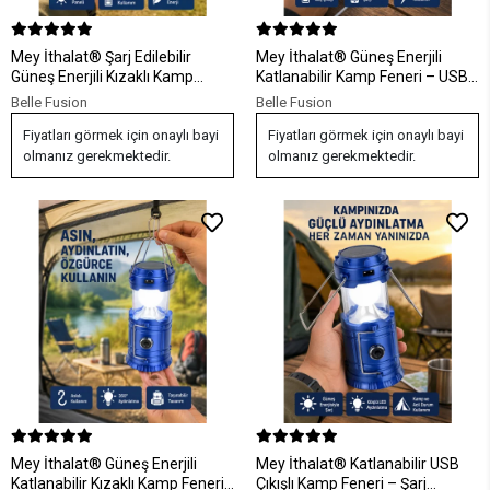
Mey İthalat® Şarj Edilebilir
Mey İthalat® Güneş Enerjili
Güneş Enerjili Kızaklı Kamp
Katlanabilir Kamp Feneri – USB
Feneri – USB Çıkışlı, Katlanabilir,
Şarjlı, Hafif ve Çok Fonksiyonlu
Belle Fusion
Belle Fusion
Dayanıklı ve Çok Fonksiyonlu
Fiyatları görmek için onaylı bayi
Fiyatları görmek için onaylı bayi
olmanız gerekmektedir.
olmanız gerekmektedir.
Mey İthalat® Güneş Enerjili
Mey İthalat® Katlanabilir USB
Katlanabilir Kızaklı Kamp Feneri
Çıkışlı Kamp Feneri – Şarj