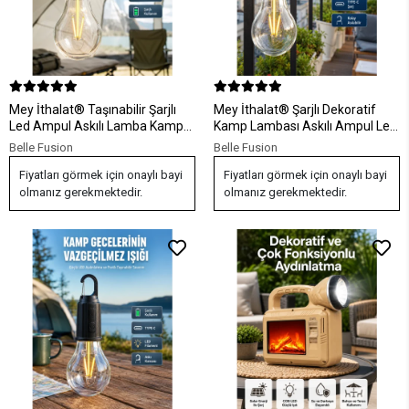
Mey İthalat® Taşınabilir Şarjlı
Mey İthalat® Şarjlı Dekoratif
Led Ampul Askılı Lamba Kamp
Kamp Lambası Askılı Ampul Led
Bahçe Lambası
Işık Type-C Girişli
Belle Fusion
Belle Fusion
Fiyatları görmek için onaylı bayi
Fiyatları görmek için onaylı bayi
olmanız gerekmektedir.
olmanız gerekmektedir.