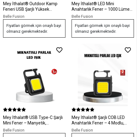
Mey İthalat® Outdoor Kamp
Mey İthalat® LED Mini
Feneri USB Şarjlı Yüksek
Anahtarlık Fener – 1000 Lümen
Parlaklık Güç Ekranlı LED
Güçlü Işık ve USB Type-C Şarjlı
Belle Fusion
Belle Fusion
Aydınlatma
Fiyatları görmek için onaylı bayi
Fiyatları görmek için onaylı bayi
olmanız gerekmektedir.
olmanız gerekmektedir.
Mey İthalat® USB Type-C Şarjlı
Mey İthalat® Şarjlı COB LED
Mini Fener – Manyetik,
Anahtarlık Fener – 4 Modlu,
Katlanabilir ve Şişe Açacaklı
Manyetik ve Katlanabilir Standlı
Belle Fusion
Belle Fusion
Tasarım