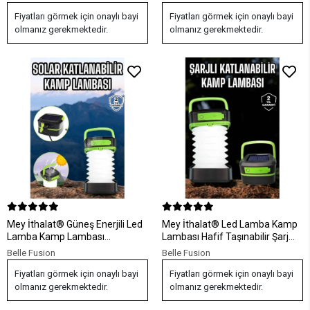
Işık
Fiyatları görmek için onaylı bayi
Fiyatları görmek için onaylı bayi
olmanız gerekmektedir.
olmanız gerekmektedir.
Mey İthalat® Güneş Enerjili Led
Mey İthalat® Led Lamba Kamp
Lamba Kamp Lambası
Lambası Hafif Taşınabilir Şarj
Katlanabilir Lamba USB Şarjlı
Süreli Akordeon El Fenerli
Belle Fusion
Belle Fusion
Fiyatları görmek için onaylı bayi
Fiyatları görmek için onaylı bayi
olmanız gerekmektedir.
olmanız gerekmektedir.