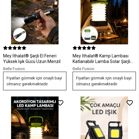
Mey İthalat® Şarjlı El Feneri
Mey İthalat® Kamp Lambası
Yüksek Işık Gücü Uzun Menzil
Katlanabilir Lamba Solar Şarjlı
Led Lamba El Fenerli Yeni Nesil
Belle Fusion
Belle Fusion
Fiyatları görmek için onaylı bayi
Fiyatları görmek için onaylı bayi
olmanız gerekmektedir.
olmanız gerekmektedir.