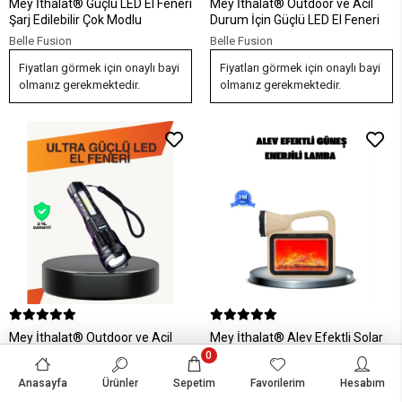
Mey İthalat® Güçlü LED El Feneri
Mey İthalat® Outdoor ve Acil
Şarj Edilebilir Çok Modlu
Durum İçin Güçlü LED El Feneri
Belle Fusion
Belle Fusion
Fiyatları görmek için onaylı bayi
Fiyatları görmek için onaylı bayi
olmanız gerekmektedir.
olmanız gerekmektedir.
Mey İthalat® Outdoor ve Acil
Mey İthalat® Alev Efektli Solar
Durum İçin Güçlü LED El Feneri
Lamba COB Işıklı Taşınabilir
0
Bahçe Kamp Aydınlatma
Belle Fusion
Belle Fusion
Anasayfa
Ürünler
Sepetim
Favorilerim
Hesabım
Fiyatları görmek için onaylı bayi
Fiyatları görmek için onaylı bayi