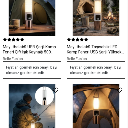
Mey İthalat® USB Şarjlı Kamp
Mey İthalat® Taşınabilir LED
Feneri Çift Işık Kaynağı 500
Kamp Feneri USB Şarjlı Yüksek
Lümen Güç Ekranlı Taşınabilir
Parlaklık 500 Lümen Güç
Belle Fusion
Belle Fusion
LED Aydınlatma
Göstergeli
Fiyatları görmek için onaylı bayi
Fiyatları görmek için onaylı bayi
olmanız gerekmektedir.
olmanız gerekmektedir.