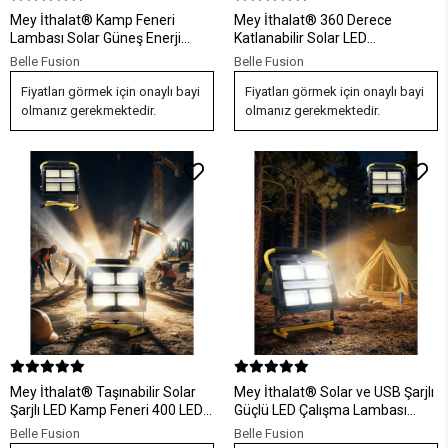
Mey İthalat® Kamp Feneri
Mey İthalat® 360 Derece
Lambası Solar Güneş Enerji
Katlanabilir Solar LED
Portatif Işıldak Şarjlı
Aydınlatma Çadır Lambası
Belle Fusion
Belle Fusion
Fiyatları görmek için onaylı bayi
Fiyatları görmek için onaylı bayi
olmanız gerekmektedir.
olmanız gerekmektedir.
Mey İthalat® Taşınabilir Solar
Mey İthalat® Solar ve USB Şarjlı
Şarjlı LED Kamp Feneri 400 LED
Güçlü LED Çalışma Lambası
Süper Parlak Çok Fonksiyonlu
Ayarlanabilir Açılı Kamp Feneri
Belle Fusion
Belle Fusion
Aydınlatma