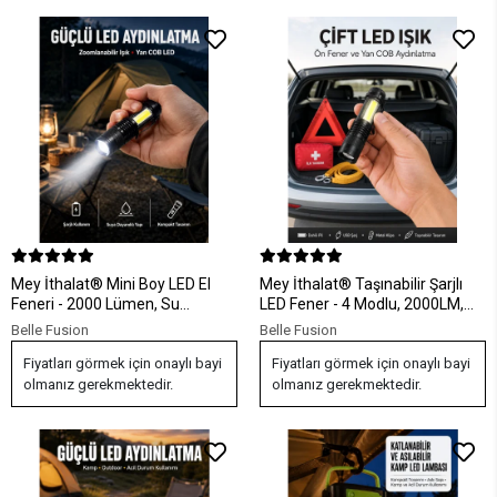
Mey İthalat® Mini Boy LED El
Mey İthalat® Taşınabilir Şarjlı
Feneri - 2000 Lümen, Su
LED Fener - 4 Modlu, 2000LM,
Geçirmez Tasarım Yeni Nesil
Ayarlanabilir Odak Yeni Nesil
Belle Fusion
Belle Fusion
Fiyatları görmek için onaylı bayi
Fiyatları görmek için onaylı bayi
olmanız gerekmektedir.
olmanız gerekmektedir.