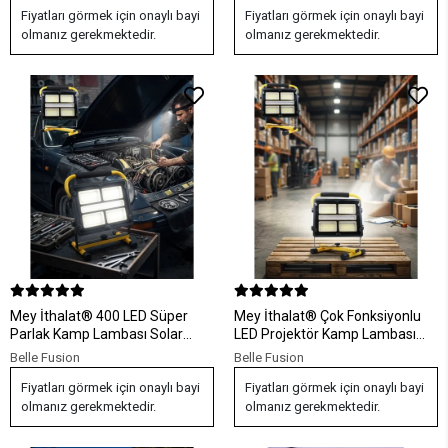
Fiyatları görmek için onaylı bayi
Fiyatları görmek için onaylı bayi
olmanız gerekmektedir.
olmanız gerekmektedir.
Mey İthalat® 400 LED Süper
Mey İthalat® Çok Fonksiyonlu
Parlak Kamp Lambası Solar
LED Projektör Kamp Lambası
Şarjlı USB Çıkışlı Çok Amaçlı
Solar Şarjlı Powerbank Özellikli
Belle Fusion
Belle Fusion
Aydınlatma
Fiyatları görmek için onaylı bayi
Fiyatları görmek için onaylı bayi
olmanız gerekmektedir.
olmanız gerekmektedir.