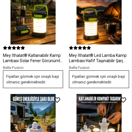
Mey İthalat® Katlanabilir Kamp
Mey İthalat® Led Lamba Kamp
Lambası Solar Fener Görünümlü
Lambası Hafif Taşınabilir Şarj
3 Kademeli Şarjlı
Süreli Akordeon El Fenerli
Belle Fusion
Belle Fusion
Fiyatları görmek için onaylı bayi
Fiyatları görmek için onaylı bayi
olmanız gerekmektedir.
olmanız gerekmektedir.