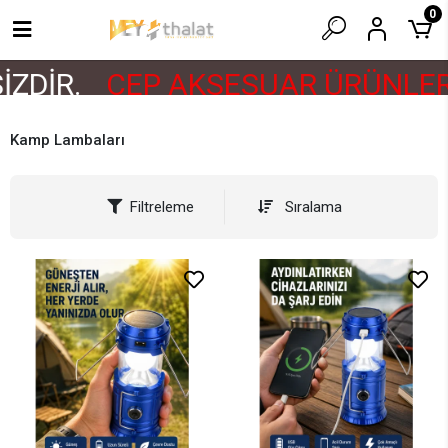
0
İR.
CEP AKSESUAR ÜRÜNLERİ E
Kamp Lambaları
Filtreleme
Sıralama