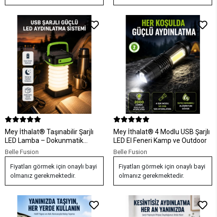
Mey İthalat® Taşınabilir Şarjlı
Mey İthalat® 4 Modlu USB Şarjlı
LED Lamba – Dokunmatik
LED El Feneri Kamp ve Outdoor
Kontrol, Üç Kademeli Işık ve
Belle Fusion
Belle Fusion
Uzun Ömürlü Pil Performansı
Fiyatları görmek için onaylı bayi
Fiyatları görmek için onaylı bayi
olmanız gerekmektedir.
olmanız gerekmektedir.