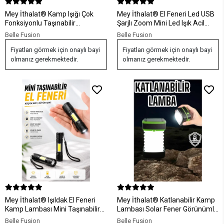
Mey İthalat® Kamp Işığı Çok
Mey İthalat® El Feneri Led USB
Fonksiyonlu Taşınabilir
Şarjlı Zoom Mini Led Işık Acil
Anahtarlık Kapak Açma
Durum Feneri
Belle Fusion
Belle Fusion
Manyetik Özelliği
Fiyatları görmek için onaylı bayi
Fiyatları görmek için onaylı bayi
olmanız gerekmektedir.
olmanız gerekmektedir.
Mey İthalat® Işıldak El Feneri
Mey İthalat® Katlanabilir Kamp
Kamp Lambası Mini Taşınabilir
Lambası Solar Fener Görünümlü
Acil Durum Lambası Fener Led
3 Kademeli Şarjlı
Belle Fusion
Belle Fusion