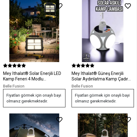
Mey İthalat® Solar Enerjili LED
Mey İthalat® Güneş Enerjili
Kamp Feneri 4 Modlu
Solar Aydınlatma Kamp Çadır
Ayarlanabilir Açılı Güçlü
Lambası Şarjlı Ampül Led Şarjlı
Belle Fusion
Belle Fusion
Aydınlatma
El Feneri Işıldak
Fiyatları görmek için onaylı bayi
Fiyatları görmek için onaylı bayi
olmanız gerekmektedir.
olmanız gerekmektedir.