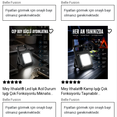
Mekan İçin
Belle Fusion
Belle Fusion
Fiyatları görmek için onaylı bayi
Fiyatları görmek için onaylı bayi
olmanız gerekmektedir.
olmanız gerekmektedir.
Mey İthalat® Led Işık Acil Durum
Mey İthalat® Kamp Işığı Çok
Işığı Çok Fonksiyonlu Mıknatıs
Fonksiyonlu Taşınabilir
Özelliği
Anahtarlık Kapak Açma
Belle Fusion
Belle Fusion
Manyetik Özelliği
Fiyatları görmek için onaylı bayi
Fiyatları görmek için onaylı bayi
olmanız gerekmektedir.
olmanız gerekmektedir.