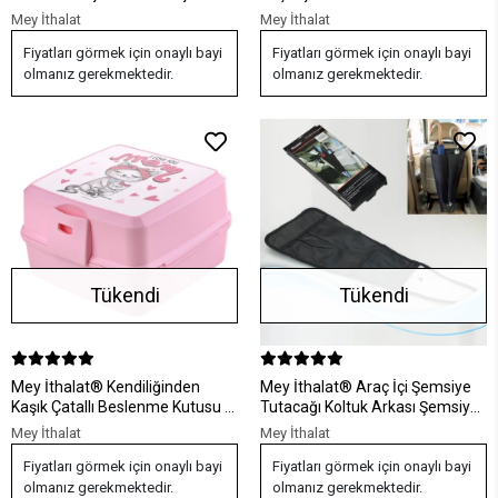
Tipi Pratik Metal Çanta Kanca
Bölmeli Çocuk Beslenme Kabı
Mey İthalat
Mey İthalat
Saklama Kutusu
Fiyatları görmek için onaylı bayi
Fiyatları görmek için onaylı bayi
olmanız gerekmektedir.
olmanız gerekmektedir.
Tükendi
Tükendi
Mey İthalat® Kendiliğinden
Mey İthalat® Araç İçi Şemsiye
Kaşık Çatallı Beslenme Kutusu 4
Tutacağı Koltuk Arkası Şemsiye
Bölmeli Çocuk Beslenme Kabı
Saklama Kılıfı
Mey İthalat
Mey İthalat
Saklama Kutusu
Fiyatları görmek için onaylı bayi
Fiyatları görmek için onaylı bayi
olmanız gerekmektedir.
olmanız gerekmektedir.