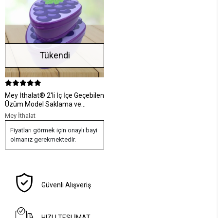
Tükendi
Mey İthalat® 2'li İç İçe Geçebilen
Üzüm Model Saklama ve
Beslenme Kabı Seti (550 ml +
Mey İthalat
250 ml)
Fiyatları görmek için onaylı bayi
olmanız gerekmektedir.
Güvenli Alışveriş
HIZLI TESLİMAT