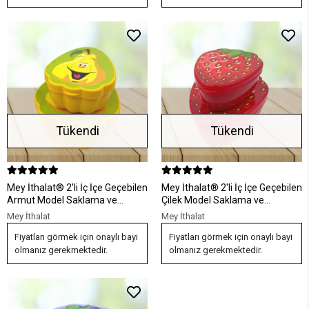
Tükendi
Tükendi
Mey İthalat® 2'li İç İçe Geçebilen
Mey İthalat® 2'li İç İçe Geçebilen
Armut Model Saklama ve
Çilek Model Saklama ve
Beslenme Kabı Seti (550 ml +
Beslenme Kabı Seti (550 ml +
Mey İthalat
Mey İthalat
250 ml)
250 ml)
Fiyatları görmek için onaylı bayi
Fiyatları görmek için onaylı bayi
olmanız gerekmektedir.
olmanız gerekmektedir.