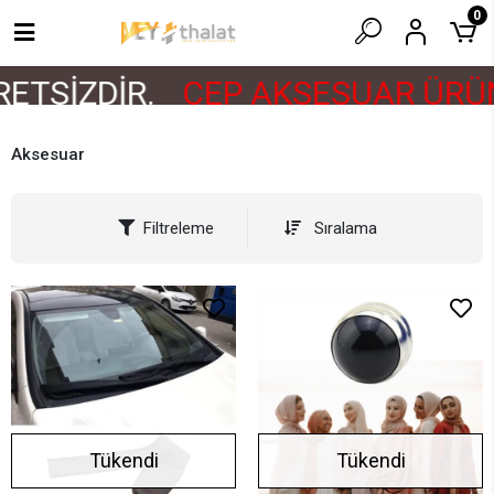
0
ETSİZDİR.
CEP AKSESUAR ÜRÜN
Aksesuar
Filtreleme
Sıralama
Tükendi
Tükendi