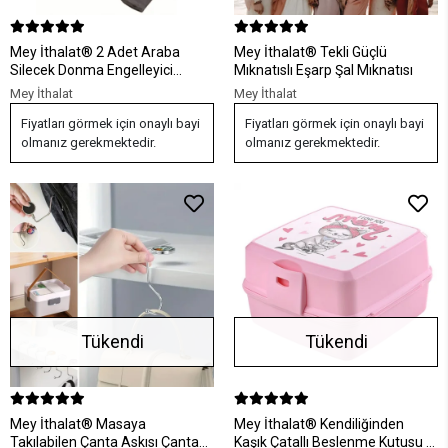
Mey İthalat® 2 Adet Araba
Mey İthalat® Tekli Güçlü
Silecek Donma Engelleyici
Mıknatıslı Eşarp Şal Mıknatısı
Silecek Koruyucu Kılıf
Mey İthalat
Mey İthalat
Fiyatları görmek için onaylı bayi
Fiyatları görmek için onaylı bayi
olmanız gerekmektedir.
olmanız gerekmektedir.
Tükendi
Tükendi
Mey İthalat® Masaya
Mey İthalat® Kendiliğinden
Takılabilen Çanta Askısı Çanta
Kaşık Çatallı Beslenme Kutusu 4