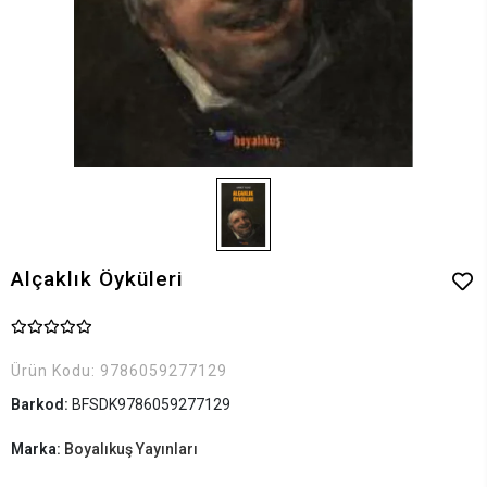
Alçaklık Öyküleri
Ürün Kodu:
9786059277129
Barkod:
BFSDK9786059277129
Marka:
Boyalıkuş Yayınları