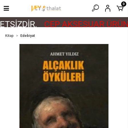
0
TSİZDİR.
CEP AKSESUAR ÜRÜNL
Kitap
Edebiyat