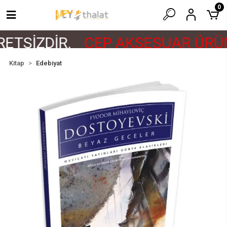
0
ETSİZDİR.
CEP AKSESUAR ÜRÜN
Kitap
Edebiyat