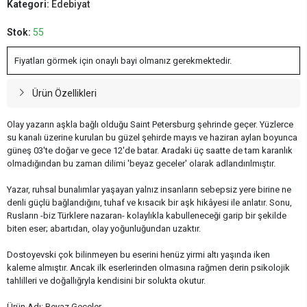
Kategori:
Edebiyat
Stok:
55
Fiyatları görmek için onaylı bayi olmanız gerekmektedir.
Ürün Özellikleri
Olay yazarın aşkla bağlı olduğu Saint Petersburg şehrinde geçer. Yüzlerce
su kanalı üzerine kurulan bu güzel şehirde mayıs ve haziran aylan boyunca
güneş 03'te doğar ve gece 12'de batar. Aradaki üç saatte de tam karanlık
olmadığından bu zaman dilimi 'beyaz geceler' olarak adlandırılmıştır.
Yazar, ruhsal bunalımlar yaşayan yalnız insanların sebepsiz yere birine ne
denli güçlü bağlandığını, tuhaf ve kısacık bir aşk hikâyesi ile anlatır. Sonu,
Rusların -biz Türklere nazaran- kolaylıkla kabulleneceği garip bir şekilde
biten eser; abartıdan, olay yoğunluğundan uzaktır.
Dostoyevski çok bilinmeyen bu eserini henüz yirmi altı yaşında iken
kaleme almıştır. Ancak ilk eserlerinden olmasına rağmen derin psikolojik
tahlilleri ve doğallığryla kendisini bir solukta okutur.
Ürün Adı: Beyaz Geceler