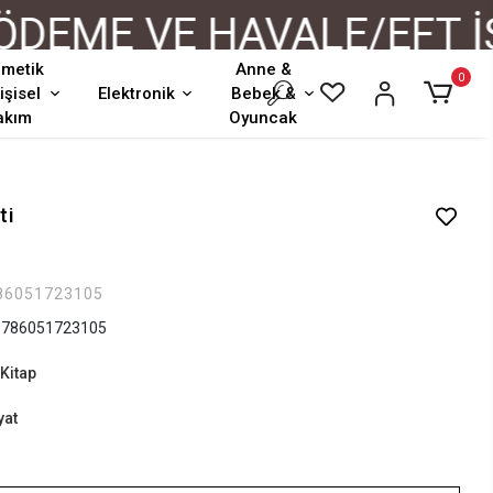
ME VE HAVALE/EFT İŞL
metik
Anne &
0
işisel
Elektronik
Bebek &
akım
Oyuncak
ti
86051723105
786051723105
Kitap
yat