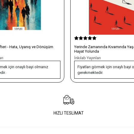
nında Kıvamında Yaşamak -
Aile Apartmanı
a
Destek Yayınları
arı
Fiyatları görmek için onaylı bayi 
rmek için onaylı bayi olmanız
gerekmektedir.
dir.
HIZLI TESLİMAT