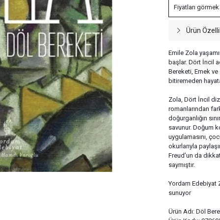
Fiyatları görmek
Ürün Özelli
Emile Zola yaşamı
başlar. Dört İncil a
Bereketi, Emek ve 
bitiremeden hayata
Zola, Dört İncil di
romanlarından fark
doğurganlığın sınır
savunur. Doğum kon
uygulamasını, çocu
okurlarıyla paylaş
Freud’un da dikkat
saymıştır.
Yordam Edebiyat Zo
sunuyor
Ürün Adı: Döl Bere