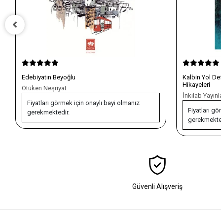
Kalbin Yol Defteri - Hata, Uyanış ve Dönüşüm
Yerinde Zama
Hikayeleri
Hayat Yolund
İnkılab Yayınları
İnkılab Yayınl
Fiyatları görmek için onaylı bayi olmanız
Fiyatları gö
gerekmektedir.
gerekmekte
Güvenli Alışveriş