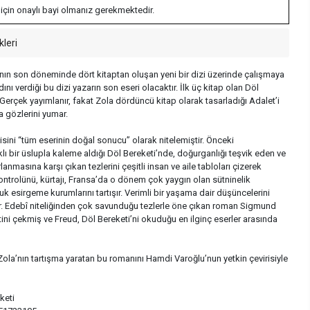
 için onaylı bayi olmanız gerekmektedir.
kleri
nın son döneminde dört kitaptan oluşan yeni bir dizi üzerinde çalışmaya
dını verdiği bu dizi yazarın son eseri olacaktır. İlk üç kitap olan Döl
Gerçek yayımlanır, fakat Zola dördüncü kitap olarak tasarladığı Adalet’i
 gözlerini yumar.
zisini “tüm eserinin doğal sonucu” olarak nitelemiştir. Önceki
lı bir üslupla kaleme aldığı Döl Bereketi’nde, doğurganlığı teşvik eden ve
lanmasına karşı çıkan tezlerini çeşitli insan ve aile tabloları çizerek
trolünü, kürtajı, Fransa’da o dönem çok yaygın olan sütninelik
k esirgeme kurumlarını tartışır. Verimli bir yaşama dair düşüncelerini
ır. Edebî niteliğinden çok savunduğu tezlerle öne çıkan roman Sigmund
ini çekmiş ve Freud, Döl Bereketi’ni okuduğu en ilginç eserler arasında
la’nın tartışma yaratan bu romanını Hamdi Varoğlu’nun yetkin çevirisiyle
keti