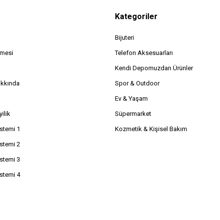
Kategoriler
Bijuteri
şmesi
Telefon Aksesuarları
Kendi Depomuzdan Ürünler
akkında
Spor & Outdoor
Ev & Yaşam
ilik
Süpermarket
istemi 1
Kozmetik & Kişisel Bakım
istemi 2
istemi 3
istemi 4