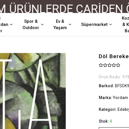
RÜNLERDE CARİDEN ÖDE
i
Koz
Spor &
Ev &
zdan
Süpermarket
& K
Outdoor
Yaşam
er
B
Döl Bereke
Ürün Kodu:
97
Barkod:
BFSDK9
Marka:
Yordam 
Kategori:
Edebi
Stok:
4