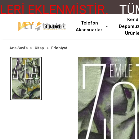
İ EKLENMİŞTİR.
TÜM Ü
Kend
Telefon
Bijuteri
Depomu
Aksesuarları
Ürünl
Ana Sayfa
Kitap
Edebiyat