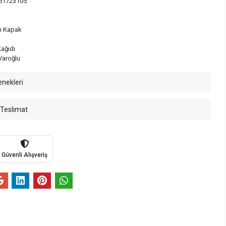
51723105
n Kapak
Kağıdı
Varoğlu
enekleri
 Teslimat
Güvenli Alışveriş