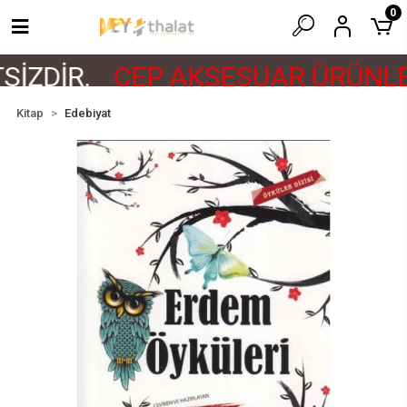
0
İZDİR.
CEP AKSESUAR ÜRÜNLER
Kitap
Edebiyat