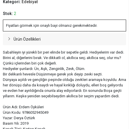
Kategori:
Edebiyat
Stok:
2
Fiyatları görmek için onaylı bayi olmanız gerekmektedir.
Ürün Özellikleri
Sabahleyin iyi yürekli bir peri elinde bir sepetle geldi. Hediyelerim var dedi.
Birini al, diğerlerini bırak. Ve dikkatli ol, akıllıca seç; akıllıca seç, olur mu?
Çünkü içlerinden biri çok değerli.
Hediyeler şunlardı: Ün, Aşk, Zenginlik, Zevk, Ölüm.
Bir delikanlı hevesle Düşünmeye gerek yok deyip zevki seçti.
Dünyaya açıldı ve gençliğin peşinde olduğu zevkleri aramaya koyuldu. Ama
her dönüşü daha da kısaydı ve hayal kırıklığı doluydu, elleri boş geliyordu
ve evden her ayrıldığında onunla alay ediyorlardı. En sonunda Boşa geçti
yıllarım. Keşke yeniden seçebilseydim akıllıca bir seçim yapardım dedi.
Ürün Adı: Erdem Öyküleri
Ürün Kodu: 9786052945049
Yazar: Derya Öztürk
Basım Yılı: 2019
Kapak Türü: Karton Kapak