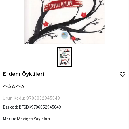
Erdem Öyküleri
Ürün Kodu:
9786052945049
Barkod:
BFSDK9786052945049
Marka:
Maviçatı Yayınları