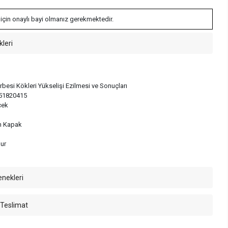
 için onaylı bayi olmanız gerekmektedir.
kleri
besi Kökleri Yükselişi Ezilmesi ve Sonuçları
51820415
çek
n Kapak
mur
enekleri
 Teslimat