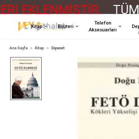
İ EKLENMİŞTİR.
TÜM Ü
Telefon
Kitap
Bijuteri
De
Aksesuarları
Ana Sayfa
Kitap
Siyaset