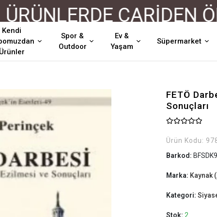
RÜNLERDE CARİDEN ÖDE
Kendi
Spor &
Ev &
pomuzdan
Süpermarket
Outdoor
Yaşam
Ürünler
FETÖ Darbe
Sonuçları
Ürün Kodu:
97
Barkod:
BFSDK9
Marka:
Kaynak (
Kategori:
Siyas
Stok:
2