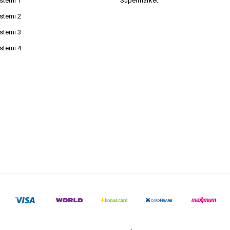
istemi 1
Süpermarket
istemi 2
istemi 3
istemi 4