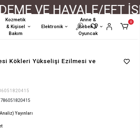
ME VE HAVALE/EFT İŞLE
Kozmetik
Anne &
0
& Kişisel
Elektronik
Bebek &
Bakım
Oyuncak
si Kökleri Yükselişi Ezilmesi ve
86051820415
786051820415
Analiz) Yayınları
et