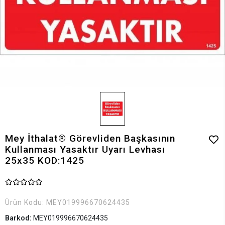
Mey İthalat® Görevliden Başkasının
Kullanması Yasaktır Uyarı Levhası
25x35 KOD:1425
Ürün Kodu:
MEY019996670624435
Barkod:
MEY019996670624435