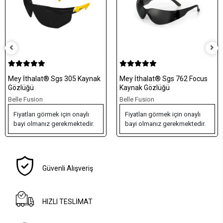
aynak
Mey İthalat® Sgs 762 Focus
Mey İthalat® Baymax G
Kaynak Gözlüğü
Armor Bağcıklı S1 İş
Ayakkabısı 45 Numara
Belle Fusion
Belle Fusion
lı
Fiyatları görmek için onaylı
Fiyatları görmek için onay
ir.
bayi olmanız gerekmektedir.
bayi olmanız gerekmekted
Güvenli Alışveriş
HIZLI TESLİMAT