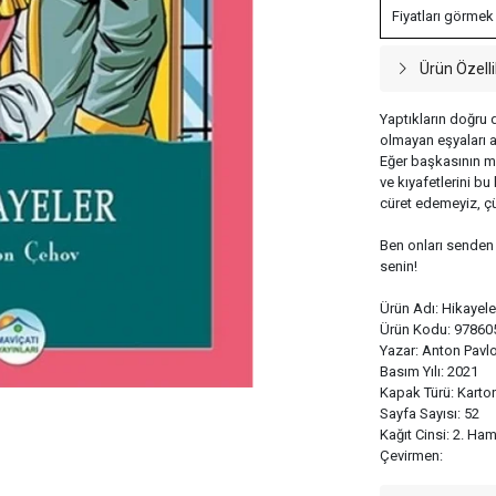
Fiyatları görmek
Ürün Özelli
Yaptıkların doğru 
olmayan eşyaları a
Eğer başkasının mal
ve kıyafetlerini b
cüret edemeyiz, çü
Ben onları senden 
senin!
Ürün Adı: Hikayel
Ürün Kodu: 97860
Yazar: Anton Pavl
Basım Yılı: 2021
Kapak Türü: Karto
Sayfa Sayısı: 52
Kağıt Cinsi: 2. Ha
Çevirmen: