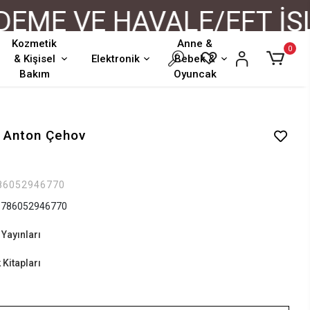
E VE HAVALE/EFT İŞLE
Kozmetik
Anne &
0
& Kişisel
Elektronik
Bebek &
Bakım
Oyuncak
- Anton Çehov
86052946770
786052946770
 Yayınları
Kitapları