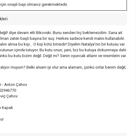
 için onaylı bayi olmanız gerekmektedir.
kleri
değil! diye devam etti Bikovski. Bunu senden hiç beklemezdim. Sana ait
lman zaten başlı başına bir suç. Herkes sadece kendi malını kullanabilir.
ını alırsa bu kişi… O kişi kötü birisidir! Diyelim Natalya’nın bir kutusu var
u kutunun içinde tutuyor. Bu kutu onun, yani, biz bu kutuya dokunmaya dahi
nkü bu kutu bizim değil. Değil mi? Senin oyuncak atların ve resimlerin var.
alıyor muyum? Belki alsam iyi olur ama alamam, çünkü onlar benim değil,
er - Anton Çehov
52946770
oviç Çehov
n Kapak
mur