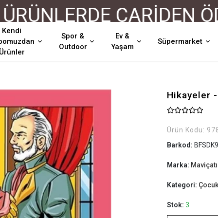
RÜNLERDE CARİDEN ÖDEM
Kendi
Spor &
Ev &
pomuzdan
Süpermarket
Outdoor
Yaşam
Ürünler
Hikayeler 
Ürün Kodu:
97
Barkod:
BFSDK9
Marka:
Maviçatı
Kategori:
Çocuk 
Stok:
3