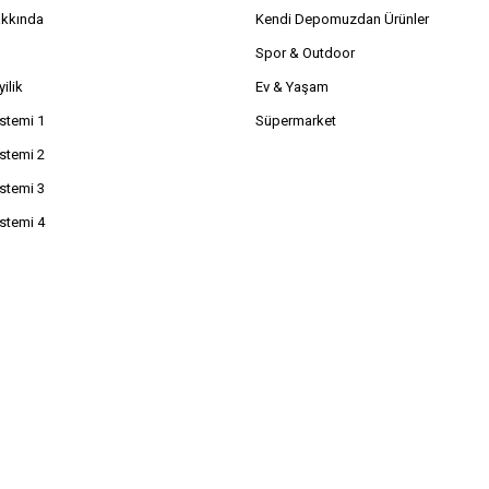
akkında
Kendi Depomuzdan Ürünler
Spor & Outdoor
ilik
Ev & Yaşam
istemi 1
Süpermarket
istemi 2
istemi 3
istemi 4