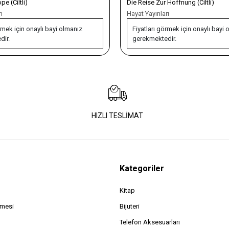
e (Ciltli)
Die Reise Zur Hoffnung (Ciltli)
ı
Hayat Yayınları
rmek için onaylı bayi olmanız
Fiyatları görmek için onaylı bayi 
dir.
gerekmektedir.
HIZLI TESLİMAT
Kategoriler
Kitap
şmesi
Bijuteri
Telefon Aksesuarları