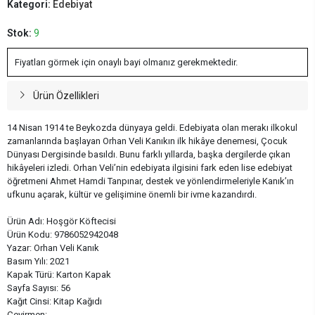
Kategori:
Edebiyat
Stok:
9
Fiyatları görmek için onaylı bayi olmanız gerekmektedir.
Ürün Özellikleri
14 Nisan 1914 te Beykozda dünyaya geldi. Edebiyata olan merakı ilkokul
zamanlarında başlayan Orhan Veli Kanıkın ilk hikâye denemesi, Çocuk
Dünyası Dergisinde basıldı. Bunu farklı yıllarda, başka dergilerde çıkan
hikâyeleri izledi. Orhan Veli’nin edebiyata ilgisini fark eden lise edebiyat
öğretmeni Ahmet Hamdi Tanpınar, destek ve yönlendirmeleriyle Kanık’ın
ufkunu açarak, kültür ve gelişimine önemli bir ivme kazandırdı.
Ürün Adı: Hoşgör Köftecisi
Ürün Kodu: 9786052942048
Yazar: Orhan Veli Kanık
Basım Yılı: 2021
Kapak Türü: Karton Kapak
Sayfa Sayısı: 56
Kağıt Cinsi: Kitap Kağıdı
Çevirmen: