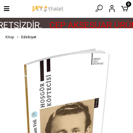
0
ETSİZDİR.
CEP AKSESUAR ÜRÜN
Kitap
Edebiyat