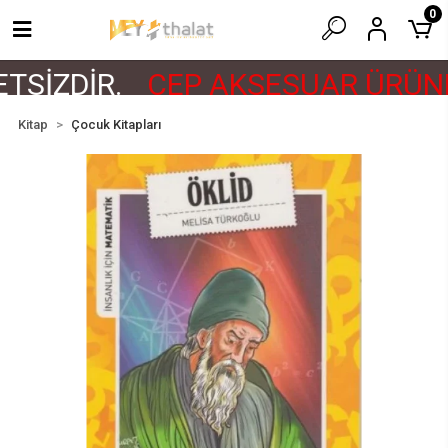
0
TSİZDİR.
CEP AKSESUAR ÜRÜNL
Kitap
Çocuk Kitapları