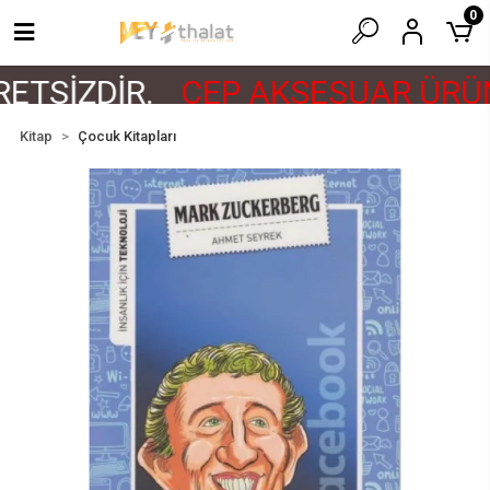
0
ETSİZDİR.
CEP AKSESUAR ÜRÜN
Kitap
Çocuk Kitapları