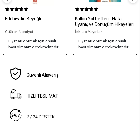
Kalbin Yol Defteri - Hata,
Yerinde Zamanında
Uyanış ve Dönüşüm Hikayeleri
Kıvamında Yaşamak - Haya
Yolunda
İnkılab Yayınları
İnkılab Yayınları
Fiyatları görmek için onaylı
Fiyatları görmek için onaylı
.
bayi olmanız gerekmektedir.
bayi olmanız gerekmektedir
Güvenli Alışveriş
HIZLI TESLİMAT
7 / 24 DESTEK