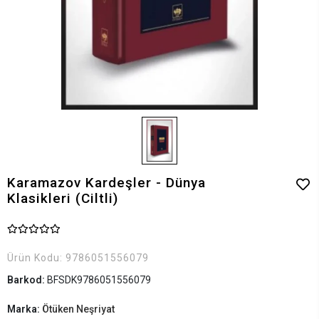
Karamazov Kardeşler - Dünya
Klasikleri (Ciltli)
Ürün Kodu:
9786051556079
Barkod:
BFSDK9786051556079
Marka:
Ötüken Neşriyat