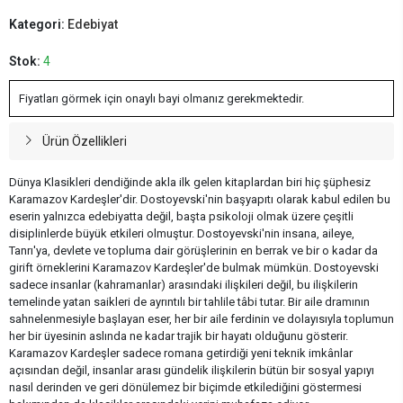
Kategori:
Edebiyat
Stok:
4
Fiyatları görmek için onaylı bayi olmanız gerekmektedir.
Ürün Özellikleri
Dünya Klasikleri dendiğinde akla ilk gelen kitaplardan biri hiç şüphesiz
Karamazov Kardeşler'dir. Dostoyevski'nin başyapıtı olarak kabul edilen bu
eserin yalnızca edebiyatta değil, başta psikoloji olmak üzere çeşitli
disiplinlerde büyük etkileri olmuştur. Dostoyevski'nin insana, aileye,
Tanrı'ya, devlete ve topluma dair görüşlerinin en berrak ve bir o kadar da
girift örneklerini Karamazov Kardeşler'de bulmak mümkün. Dostoyevski
sadece insanlar (kahramanlar) arasındaki ilişkileri değil, bu ilişkilerin
temelinde yatan saikleri de ayrıntılı bir tahlile tâbi tutar. Bir aile dramının
sahnelenmesiyle başlayan eser, her bir aile ferdinin ve dolayısıyla toplumun
her bir üyesinin aslında ne kadar trajik bir hayatı olduğunu gösterir.
Karamazov Kardeşler sadece romana getirdiği yeni teknik imkânlar
açısından değil, insanlar arası gündelik ilişkilerin bütün bir sosyal yapıyı
nasıl derinden ve geri dönülemez bir biçimde etkilediğini göstermesi