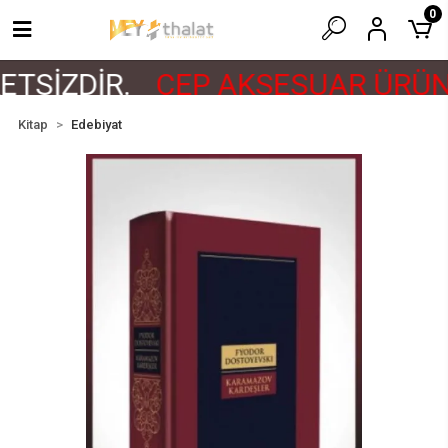
0
TSİZDİR.
CEP AKSESUAR ÜRÜNL
Kitap
Edebiyat