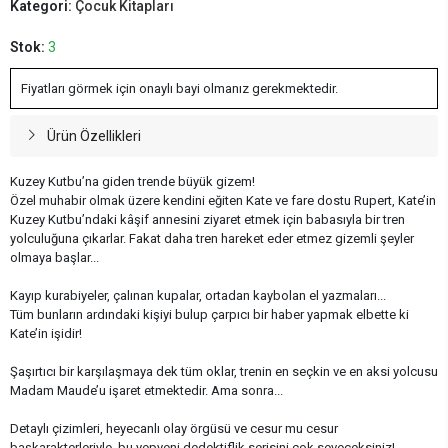
Kategori:
Çocuk Kitapları
Stok:
3
Fiyatları görmek için onaylı bayi olmanız gerekmektedir.
Ürün Özellikleri
Kuzey Kutbu’na giden trende büyük gizem!
Özel muhabir olmak üzere kendini eğiten Kate ve fare dostu Rupert, Kate’in
Kuzey Kutbu’ndaki kâşif annesini ziyaret etmek için babasıyla bir tren
yolculuğuna çıkarlar. Fakat daha tren hareket eder etmez gizemli şeyler
olmaya başlar...
Kayıp kurabiyeler, çalınan kupalar, ortadan kaybolan el yazmaları...
Tüm bunların ardındaki kişiyi bulup çarpıcı bir haber yapmak elbette ki
Kate’in işidir!
Şaşırtıcı bir karşılaşmaya dek tüm oklar, trenin en seçkin ve en aksi yolcusu
Madam Maude’u işaret etmektedir. Ama sonra...
Detaylı çizimleri, heyecanlı olay örgüsü ve cesur mu cesur
başkarakterleriyle, bu yepyeni dedektiflik serisini çok seveceksiniz!