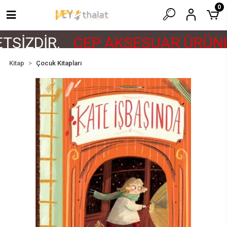
0
SİZDİR.
CEP AKSESUAR ÜRÜNLE
Kitap
Çocuk Kitapları