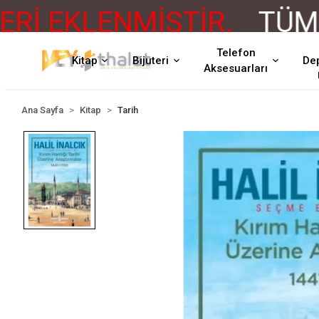
 EKLENMİŞTİR.
TÜM ÜR
Telefon
Kitap
Bijuteri
De
Aksesuarları
Ana Sayfa
Kitap
Tarih