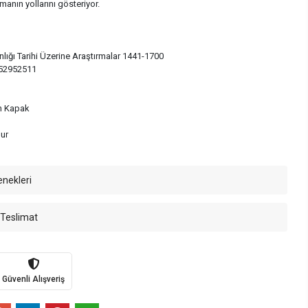
manın yollarını gösteriyor.
nlığı Tarihi Üzerine Araştırmalar 1441-1700
52952511
n Kapak
mur
enekleri
 Teslimat
Güvenli Alışveriş