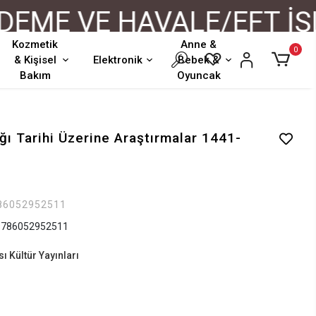
E VE HAVALE/EFT İŞLE
Kozmetik
Anne &
0
& Kişisel
Elektronik
Bebek &
Bakım
Oyuncak
ğı Tarihi Üzerine Araştırmalar 1441-
86052952511
786052952511
ı Kültür Yayınları