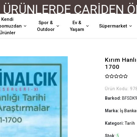
ÜNLERDE CARİDEN ÖDEM
Kendi
Spor &
Ev &
pomuzdan
Süpermarket
Outdoor
Yaşam
Ürünler
Kırım Hanlı
1700
Ürün Kodu:
97
Barkod:
BFSDK9
Marka:
İş Bankas
Kategori:
Tarih
Stok:
5