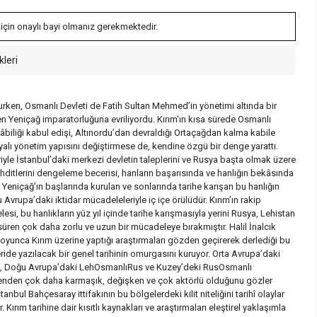
 için onaylı bayi olmanız gerekmektedir.
kleri
lurken, Osmanlı Devleti de Fatih Sultan Mehmed’in yönetimi altında bir
n Yeniçağ imparatorluğuna evriliyordu. Kırım’ın kısa sürede Osmanlı
âbiliği kabul edişi, Altınordu’dan devraldığı Ortaçağdan kalma kabile
yalı yönetim yapısını değiştirmese de, kendine özgü bir denge yarattı.
eriyle İstanbul’daki merkezi devletin taleplerini ve Rusya başta olmak üzere
tehditlerini dengeleme becerisi, hanların başarısında ve hanlığın bekâsında
. Yeniçağ’ın başlarında kurulan ve sonlarında tarihe karışan bu hanlığın
u Avrupa’daki iktidar mücadeleleriyle iç içe örülüdür. Kırım’ın rakip
esi, bu hanlıkların yüz yıl içinde tarihe karışmasıyla yerini Rusya, Lehistan
üren çok daha zorlu ve uzun bir mücadeleye bırakmıştır. Halil İnalcık
yunca Kırım üzerine yaptığı araştırmaları gözden geçirerek derlediği bu
leride yazılacak bir genel tarihinin omurgasını kuruyor. Orta Avrupa’daki
 Doğu Avrupa’daki LehOsmanlıRus ve Kuzey’deki RusOsmanlı
enden çok daha karmaşık, değişken ve çok aktörlü olduğunu gözler
anbul Bahçesaray ittifakının bu bölgelerdeki kilit niteliğini tarihî olaylar
 Kırım tarihine dair kısıtlı kaynakları ve araştırmaları eleştirel yaklaşımla