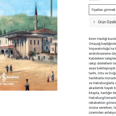
Fiyatları görmek
Ürün Özelli
Kırım Hanlığı kuru
Ortaçağ beyliğinde
İmparatorluğu’na t
aristokrasisine da
Kabilelerin talepl
rakip devletlerin 
esas belirleyiciydi
tarihi, Orta ve Doğ
hanlıklarla mücadel
ve Habsburglarla s
akademik hayatı bo
kitapta, hanlığın i
HabsburgOsmanlı,
rekabetinin görün
önüne sererken, İst
üzerinden anlatıyor.