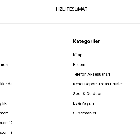
HIZLI TESLİMAT
Kategoriler
Kitap
şmesi
Bijuteri
Telefon Aksesuarları
akkında
Kendi Depomuzdan Ürünler
Spor & Outdoor
ilik
Ev & Yaşam
istemi 1
Süpermarket
istemi 2
istemi 3