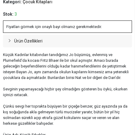
Kategori:
Çocuk Kitapları
Stok:
3
Fiyatları görmek için onaylı bayi olmanız gerekmektedir.
Ürün Özellikleri
Küçük Kadınlar kitabından tanıdığımız Jo büyümüş, evlenmiş ve
Plumefield’da kocası Fritz Bhaer ile bir okul açmıştır. Amacı burada
geleceğin beyefendilerini olduğu kadar hanımefendilerini de yetiştirmek
isteyen Bayan Jo, aynı zamanda okulun kapılarını kimsesiz ama yetenekli
çocuklara da açmaktadır. Bunlardan birisi Nat ve bir diğeri de Dan’dir.
Sevginin yapamayacağı hiçbir şey olmadığını gösteren bu öykü, okurken
içinizi ısıtacak.
Çünkü sevgi her toprakta büyüyen bir çiçeğe benzer, güz ayazında ya da
kış soğuğunda akla gelmeyen türlü mucizeler yaratır, bütün bir yıl hiç
solmadan sürekli açıp etrafa güzel kokularını saçar ve veren ve alan
herkese güzellikler bahşeder.
Ürün Adı: Küçük Erkekler