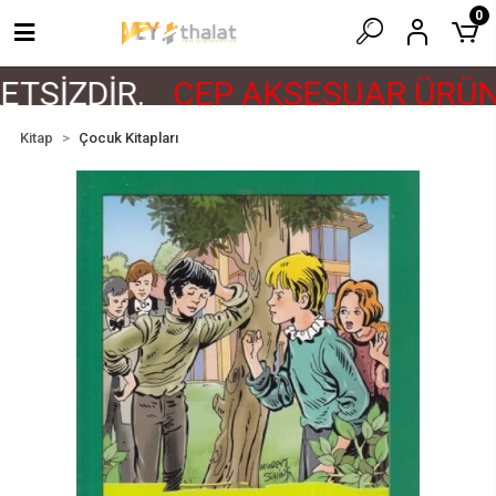
0
TSİZDİR.
CEP AKSESUAR ÜRÜNL
Kitap
Çocuk Kitapları