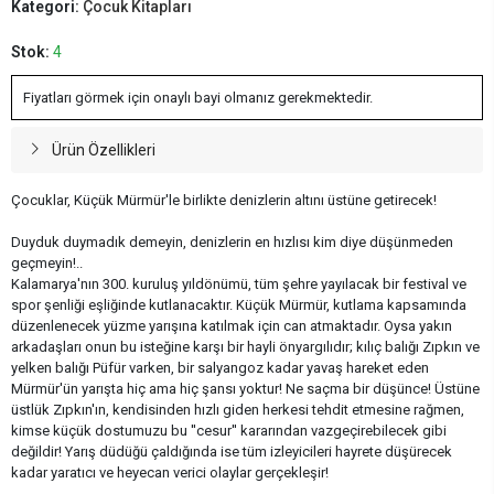
Kategori:
Çocuk Kitapları
Stok:
4
Fiyatları görmek için onaylı bayi olmanız gerekmektedir.
Ürün Özellikleri
Çocuklar, Küçük Mürmür'le birlikte denizlerin altını üstüne getirecek!
Duyduk duymadık demeyin, denizlerin en hızlısı kim diye düşünmeden
geçmeyin!..
Kalamarya'nın 300. kuruluş yıldönümü, tüm şehre yayılacak bir festival ve
spor şenliği eşliğinde kutlanacaktır. Küçük Mürmür, kutlama kapsamında
düzenlenecek yüzme yarışına katılmak için can atmaktadır. Oysa yakın
arkadaşları onun bu isteğine karşı bir hayli önyargılıdır; kılıç balığı Zıpkın ve
yelken balığı Püfür varken, bir salyangoz kadar yavaş hareket eden
Mürmür'ün yarışta hiç ama hiç şansı yoktur! Ne saçma bir düşünce! Üstüne
üstlük Zıpkın'ın, kendisinden hızlı giden herkesi tehdit etmesine rağmen,
kimse küçük dostumuzu bu ''cesur'' kararından vazgeçirebilecek gibi
değildir! Yarış düdüğü çaldığında ise tüm izleyicileri hayrete düşürecek
kadar yaratıcı ve heyecan verici olaylar gerçekleşir!