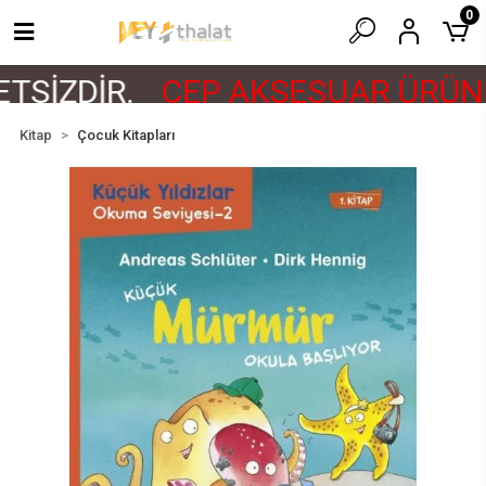
0
TSİZDİR.
CEP AKSESUAR ÜRÜNL
Kitap
Çocuk Kitapları