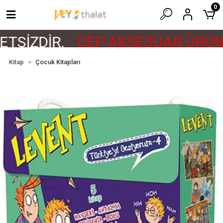
0
TSİZDİR.
CEP AKSESUAR ÜRÜNL
Kitap
Çocuk Kitapları