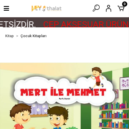
0
TSİZDİR.
CEP AKSESUAR ÜRÜNL
Kitap
Çocuk Kitapları