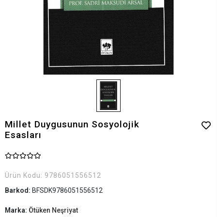
Millet Duygusunun Sosyolojik
Esasları
Ürün Kodu:
9786051556512
Barkod:
BFSDK9786051556512
Marka:
Ötüken Neşriyat