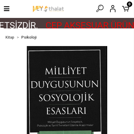
0
TSİZDİR.
CEP AKSESUAR ÜRÜNL
Kitap
Psikoloji