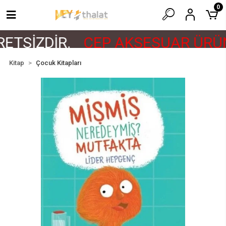
0
ETSİZDİR.
CEP AKSESUAR ÜRÜN
Kitap
Çocuk Kitapları