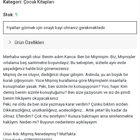
Kategori:
Çocuk Kitapları
Stok:
9
Fiyatları görmek için onaylı bayi olmanız gerekmektedir.
Ürün Özellikleri
Merhaba sevgili okur. Benim adım Kanca. Ben bir Mişmişim. Biz, Mişmişler
ortalama beş santimetre boyundayız. Bu sebepten, sizlerle aynı evde
yaşadığımız halde bizi göremezsiniz.
Mişmiş de ne oluyor, dediğinizi duyar gibiyim. Aslında, şu an büyük bir
kuralı çiğniyorum. Yüce Mişmiş kurallarına göre Mişmişlerin insanlarla
konuşmaları yasak. Peki, ben sizinle mi konuşuyorum? Yoo, hayır. Kim
demiş benim sizinle konuştuğumu? Ben size yazıyorum ve siz de şimdi
benim hikâyemi okuyacaksınız.
Peki, ne oldu da ben size yazmaya karar verdim? Çünkü bıktım sizden.
Dikkatsizliğiniz, unutkanlığınız, aceleciliğiniz... Artık yeter! Bu kadar da
olmaz. Efendim? Çok mu sinirliyim? Kusura bakmayın ama sinirlenmekte
haklıyım. Neden mi? Buyurun nedenlerini açıklayayım
Ürün Adı: Mişmiş Neredeymiş? Mutfakta
Ürün Kodu: 9786059166591