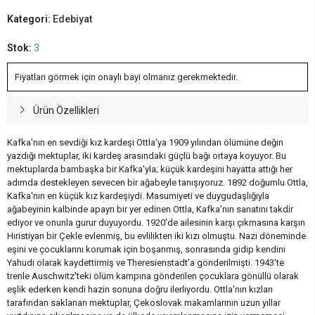
Kategori:
Edebiyat
Stok:
3
Fiyatları görmek için onaylı bayi olmanız gerekmektedir.
Ürün Özellikleri
Kafka'nın en sevdiği kız kardeşi Ottla'ya 1909 yılından ölümüne değin
yazdığı mektuplar, iki kardeş arasındaki güçlü bağı ortaya koyuyor. Bu
mektuplarda bambaşka bir Kafka'yla; küçük kardeşini hayatta attığı her
adımda destekleyen sevecen bir ağabeyle tanışıyoruz. 1892 doğumlu Ottla,
Kafka'nın en küçük kız kardeşiydi. Masumiyeti ve duygudaşlığıyla
ağabeyinin kalbinde apayrı bir yer edinen Ottla, Kafka'nın sanatını takdir
ediyor ve onunla gurur duyuyordu. 1920'de ailesinin karşı çıkmasına karşın
Hıristiyan bir Çekle evlenmiş, bu evlilikten iki kızı olmuştu. Nazi döneminde
eşini ve çocuklarını korumak için boşanmış, sonrasında gidip kendini
Yahudi olarak kaydettirmiş ve Theresienstadt'a gönderilmişti. 1943'te
trenle Auschwitz'teki ölüm kampına gönderilen çocuklara gönüllü olarak
eşlik ederken kendi hazin sonuna doğru ilerliyordu. Ottla'nın kızları
tarafından saklanan mektuplar, Çekoslovak makamlarının uzun yıllar