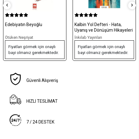
Kalbin Yol Defteri - Hata,
Yerinde Zamanında
Uyanış ve Dönüşüm Hikayeleri
Kıvamında Yaşamak - Hayat
Yolunda
İnkılab Yayınları
İnkılab Yayınları
Fiyatları görmek için onaylı
Fiyatları görmek için onaylı
bayi olmanız gerekmektedir.
bayi olmanız gerekmektedir.
Güvenli Alışveriş
HIZLI TESLİMAT
7 / 24 DESTEK