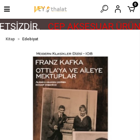
0
TSİZDİR.
CEP AKSESUAR ÜRÜNL
Kitap
Edebiyat