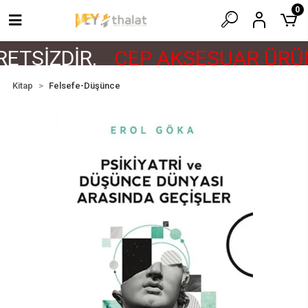
0
ETSİZDİR.
CEP AKSESUAR ÜRÜN
Kitap
Felsefe-Düşünce