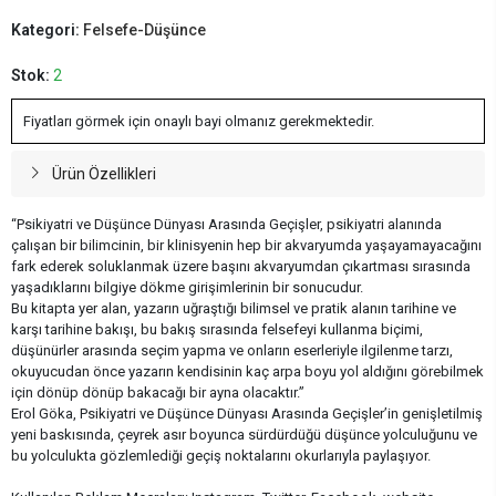
Kategori:
Felsefe-Düşünce
Stok:
2
Fiyatları görmek için onaylı bayi olmanız gerekmektedir.
Ürün Özellikleri
“Psikiyatri ve Düşünce Dünyası Arasında Geçişler, psikiyatri alanında
çalışan bir bilimcinin, bir klinisyenin hep bir akvaryumda yaşayamayacağını
fark ederek soluklanmak üzere başını akvaryumdan çıkartması sırasında
yaşadıklarını bilgiye dökme girişimlerinin bir sonucudur.
Bu kitapta yer alan, yazarın uğraştığı bilimsel ve pratik alanın tarihine ve
karşı tarihine bakışı, bu bakış sırasında felsefeyi kullanma biçimi,
düşünürler arasında seçim yapma ve onların eserleriyle ilgilenme tarzı,
okuyucudan önce yazarın kendisinin kaç arpa boyu yol aldığını görebilmek
için dönüp dönüp bakacağı bir ayna olacaktır.”
Erol Göka, Psikiyatri ve Düşünce Dünyası Arasında Geçişler’in genişletilmiş
yeni baskısında, çeyrek asır boyunca sürdürdüğü düşünce yolculuğunu ve
bu yolculukta gözlemlediği geçiş noktalarını okurlarıyla paylaşıyor.