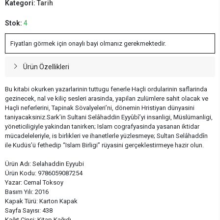
Kategori:
Tarih
Stok:
4
Fiyatları görmek için onaylı bayi olmanız gerekmektedir.
Ürün Özellikleri
Bu kitabi okurken yazarlarinin tuttugu fenerle Haçli ordularinin saflarinda
gezinecek, nal ve kiliç sesleri arasinda, yapilan zulümlere sahit olacak ve
Haçli neferlerini, Tapinak Sövalyeleri’ni, dönemin Hristiyan dünyasini
taniyacaksiniz.Sark’in Sultani Selâhaddin Eyyûbî’yi insanligi, Müslümanligi,
yöneticiligiyle yakindan tanirken; Islam cografyasinda yasanan iktidar
mücadeleleriyle, is birlikleri ve ihanetlerle yüzlesmeye; Sultan Selâhaddîn
ile Kudüs’ü fethedip “Islam Birligi” rüyasini gerçeklestirmeye hazir olun.
Ürün Adı: Selahaddin Eyyubi
Ürün Kodu: 9786059087254
Yazar: Cemal Toksoy
Basım Yılı: 2016
Kapak Türü: Karton Kapak
Sayfa Sayısı: 438
Kağıt Cinsi: Kitap Kağıdı