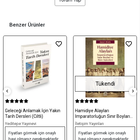
Benzer Ürünler
Tükendi
Geleceği Anlamak İçin Yakın
Hamidiye Alayları
Tarih Dersleri (Ciltli)
İmparatorluğun Sınır Boyları
ve Kürt Aşiretleri
Yeditepe Yayınevi
İletişim Yayınları
Fiyatları görmek için onaylı
Fiyatları görmek için onaylı
bayi olmanız gerekmektedir.
bayi olmanız gerekmektedir.