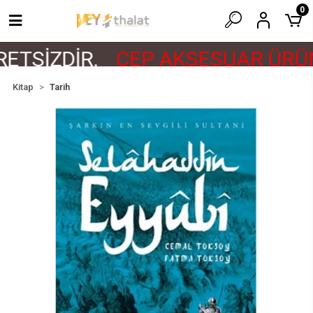
0
ETSİZDİR.
CEP AKSESUAR ÜRÜN
Kitap
Tarih