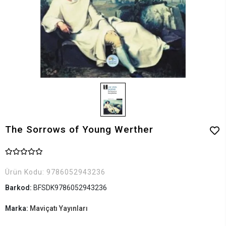
The Sorrows of Young Werther
Ürün Kodu:
9786052943236
Barkod:
BFSDK9786052943236
Marka:
Maviçatı Yayınları