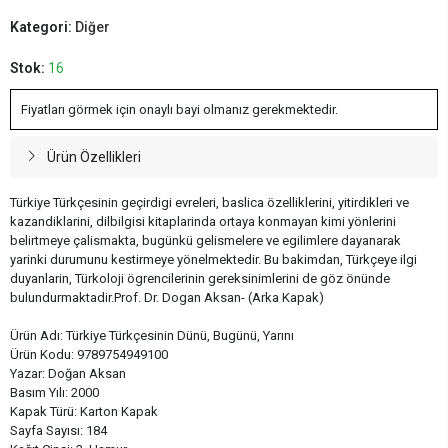
Kategori:
Diğer
Stok:
16
Fiyatları görmek için onaylı bayi olmanız gerekmektedir.
Ürün Özellikleri
Türkiye Türkçesinin geçirdigi evreleri, baslica özelliklerini, yitirdikleri ve
kazandiklarini, dilbilgisi kitaplarinda ortaya konmayan kimi yönlerini
belirtmeye çalismakta, bugünkü gelismelere ve egilimlere dayanarak
yarinki durumunu kestirmeye yönelmektedir. Bu bakimdan, Türkçeye ilgi
duyanlarin, Türkoloji ögrencilerinin gereksinimlerini de göz önünde
bulundurmaktadir.Prof. Dr. Dogan Aksan- (Arka Kapak)
Ürün Adı: Türkiye Türkçesinin Dünü, Bugünü, Yarını
Ürün Kodu: 9789754949100
Yazar: Doğan Aksan
Basım Yılı: 2000
Kapak Türü: Karton Kapak
Sayfa Sayısı: 184