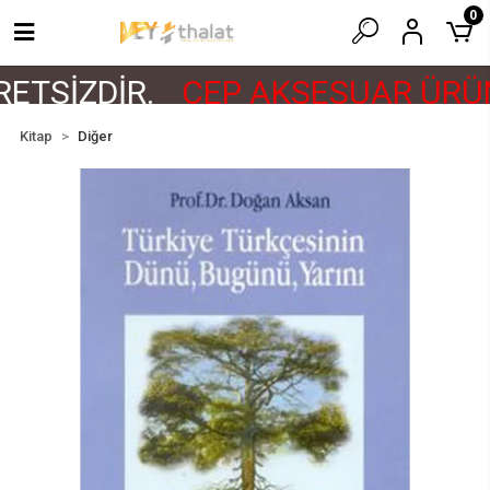
0
ETSİZDİR.
CEP AKSESUAR ÜRÜN
Kitap
Diğer