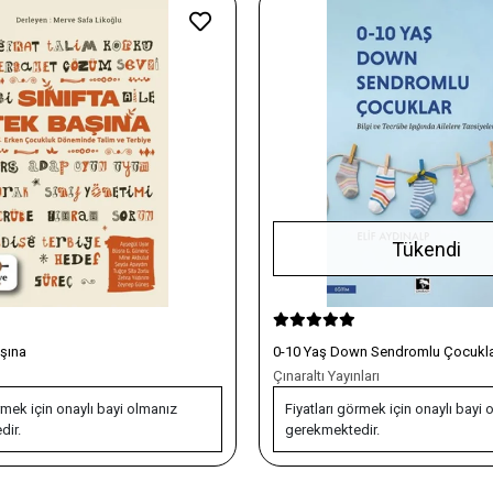
Tükendi
n Sendromlu Çocuklar
İş Güvenliği Uzmanları (A-B-C) ve İş
Hekimlerinin Sınava Hazırlık El Kita
ları
Pia Yayınları
rmek için onaylı bayi olmanız
Fiyatları görmek için onaylı bayi 
dir.
gerekmektedir.