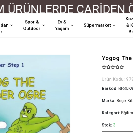
ÜRÜNLERDE CARİDEN ÖDE
i
Koz
Spor &
Ev &
zdan
Süpermarket
& K
Outdoor
Yaşam
er
B
Yogog The 
Ürün Kodu:
97
Barkod:
BFSDK9
Marka:
Beşir Ki
Kategori:
Eğiti
Stok:
3