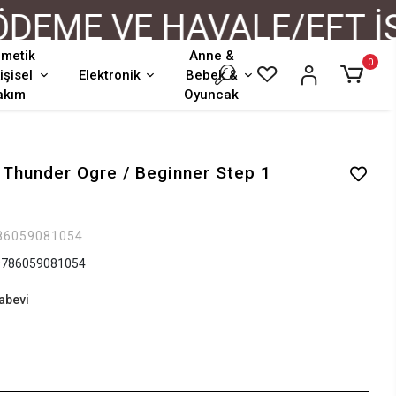
ME VE HAVALE/EFT İŞL
metik
Anne &
0
işisel
Elektronik
Bebek &
akım
Oyuncak
Thunder Ogre / Beginner Step 1
86059081054
786059081054
tabevi
m