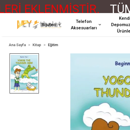
İ EKLENMİŞTİR.
TÜM 
Kend
Telefon
Bijuteri
Depomu
Aksesuarları
Ürünl
Ana Sayfa
Kitap
Eğitim