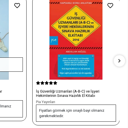
yeri
Kendini Regüle Eden Çocuk
bı
Diyojen Yayıncılık
Fiyatları görmek için onaylı bayi olmanız
olmanız
gerekmektedir.