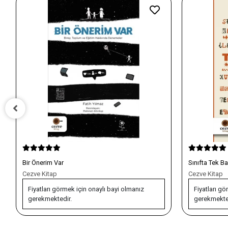
Sınıfta Tek Başına
0-10 Yaş Dow
Cezve Kitap
Çınaraltı Yayın
Fiyatları görmek için onaylı bayi olmanız
Fiyatları gö
gerekmektedir.
gerekmekte