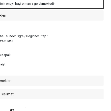
 için onaylı bayi olmanız gerekmektedir.
kleri
he Thunder Ogre / Beginner Step 1
59081054
n Kapak
ağıt
enekleri
 Teslimat